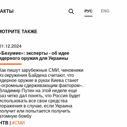
ТАКТЫ
РУС
ENG
МОТРИТЕ ТАКЖЕ
01.12.2024
«Безумие»: эксперты - об идее
ядерного оружия для Украины
Как пишут зарубежные СМИ, чиновники
из окружения Байдена считают, что
ядерное оружие в руках Киева станет
«огромным сдерживающим фактором».
Владимир Путин на этой неделе еще
раз четко дал понять, что Россия будет
использовать все свои средства
поражения в случае, если Украина
получит или попытается получить
атомную бомбу
НТВ |
#СМИ