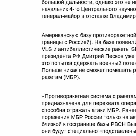
большой дальности, однако это не 
начальник 4-го Центрального научн
генерал-майор в отставке Владимир
Американскую базу противоракетной 
границы с Россией). На базе появил
VLS и антибаллистические ракеты SM-
президента РФ Дмитрий Песков уже
это попытка сдержать военный потен
Польше никак не сможет помешать 
ракетам (МБР).
«Противоракетная система с ракет
предназначена для перехвата операт
способна отражать атаки МБР. Ране
поражения МБР России только на ак
близкой к госгранице базы РВСН Вы
они будут специально «подставлены»