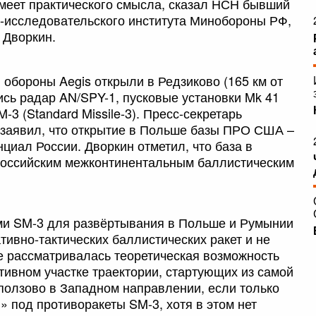
имеет практического смысла, сказал НСН бывший
о-исследовательского института Минобороны РФ,
 Дворкин.
обороны Aegis открыли в Редзиково (165 км от
ись радар AN/SPY-1, пусковые установки Mk 41
3 (Standard Missile-3). Пресс-секретарь
 заявил, что открытие в Польше базы ПРО США –
циал России. Дворкин отметил, что база в
российским межконтинентальным баллистическим
ами SM-3 для развёртывания в Польше и Румынии
ивно-тактических баллистических ракет и не
е рассматривалась теоретическая возможность
тивном участке траектории, стартующих из самой
ползово в Западном направлении, если только
 под противоракеты SM-3, хотя в этом нет