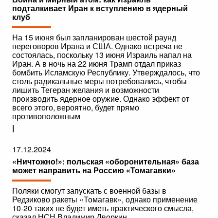
подталкивает Иран к вступлению в ядерный
клуб
На 15 июня был запланирован шестой раунд
переговоров Ирана и США. Однако встреча не
состоялась, поскольку 13 июня Израиль напал на
Иран. А в ночь на 22 июня Трамп отдал приказ
бомбить Исламскую Республику. Утверждалось, что
столь радикальные меры потребовались, чтобы
лишить Тегеран желания и возможности
производить ядерное оружие. Однако эффект от
всего этого, вероятно, будет прямо
противоположным
|
17.12.2024
«Ничтожно!»: польская «оборонительная» база
может направить на Россию «Томагавки»
Поляки смогут запускать с военной базы в
Редзиково ракеты «Томагавк», однако применение
10-20 таких не будет иметь практического смысла,
сказал НСН Владимир Дворкин