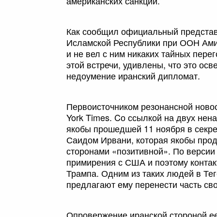
американских санкций.
Как сообщил официальный представ
Исламской Республики при ООН Ами
и не вел с ним никаких тайных пере
этой встречи, удивлены, что это ос
недоумение иранский дипломат.
Первоисточником резонансной новос
York Times. Cо ссылкой на двух нен
якобы прошедшей 11 ноября в секре
Саидом Ирвани, которая якобы про
сторонами «позитивной». По версии 
примирения с США и поэтому конта
Трампа. Одним из таких людей в Те
предлагают ему перенести часть сво
Опровержение иранской стороной ее