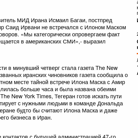
итель МИД Ирана Исмаил Багаи, постпред
р Саид Ирвани не встречался с Илоном Маском
говоров. «Мы категорически опровергаем факт
вещается в американских СМИ»,- выразил
ти в минувший четверг стала газета The New
азванных иранских чиновников газета сообщила о
тном месте тайной встрече Илона Маска с Амир
длилась больше часа и была названа обеими
The New York Times, Тегеран готов искать пути
ктирует с нужными людьми в команде Дональда
геране будто бы считают Илона Маска и даже
его бизнеса в Иран.
 контактов с будущей администрацией 47-го