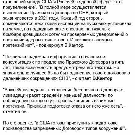
отношений между США и Россией в ядерной сфере - это
преувеличение". "В полной мере осуществляется
выполнение Пражского Договора по СНВ, который
заканчивается в 2021 году. Каждый год стороны
обмениваются десятками инспекций на пусковых установках
на земле, на подводных ракетоносцах, на тяжелых
бомбардировщиках и сотнями проверяемых уведомлений о
состоянии ядерных сил сторон. И никаких взаимных
претензий нет", - подчеркнул В.Кантор.
"Появилась надежная информация о начавшихся
консультациях по продлению Пражского Договора на пять
лет, такая возможность предусмотрена его текстом. Но
значительно лучшее было бы подписание нового договора о
дальнейших сокращениях СНВ", - считает
В.Кантор
.
"Важнейшая задача - сохранение бессрочного Договора о
ликвидации ракет средней и меньшей дальности, по
соблюдению которого у сторон накопились взаимные
претензии. Признаки подготовки отказа от него уже есть", -
отметил он.
По его оценке, "в США готовы приступить к подготовке
производства запрещенных Договором типов вооружений".