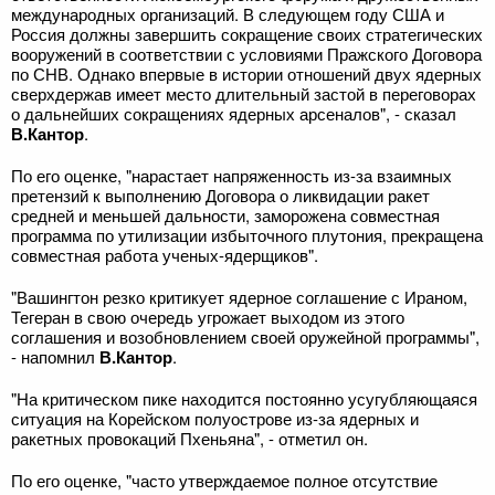
международных организаций. В следующем году США и
Россия должны завершить сокращение своих стратегических
вооружений в соответствии с условиями Пражского Договора
по СНВ. Однако впервые в истории отношений двух ядерных
сверхдержав имеет место длительный застой в переговорах
о дальнейших сокращениях ядерных арсеналов", - сказал
В.Кантор
.
По его оценке, "нарастает напряженность из-за взаимных
претензий к выполнению Договора о ликвидации ракет
средней и меньшей дальности, заморожена совместная
программа по утилизации избыточного плутония, прекращена
совместная работа ученых-ядерщиков".
"Вашингтон резко критикует ядерное соглашение с Ираном,
Тегеран в свою очередь угрожает выходом из этого
соглашения и возобновлением своей оружейной программы",
- напомнил
В.Кантор
.
"На критическом пике находится постоянно усугубляющаяся
ситуация на Корейском полуострове из-за ядерных и
ракетных провокаций Пхеньяна", - отметил он.
По его оценке, "часто утверждаемое полное отсутствие