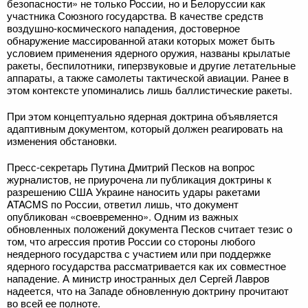
безопасности» не только России, но и Белоруссии как
участника Союзного государства. В качестве средств
воздушно-космического нападения, достоверное
обнаружение массированной атаки которых может быть
условием применения ядерного оружия, названы крылатые
ракеты, беспилотники, гиперзвуковые и другие летательные
аппараты, а также самолеты тактической авиации. Ранее в
этом контексте упоминались лишь баллистические ракеты.
При этом концептуально ядерная доктрина объявляется
адаптивным документом, который должен реагировать на
изменения обстановки.
Пресс-секретарь Путина Дмитрий Песков на вопрос
журналистов, не приурочена ли публикация доктрины к
разрешению США Украине наносить удары ракетами
ATACMS по России, ответил лишь, что документ
опубликован «своевременно». Одним из важных
обновленных положений документа Песков считает тезис о
том, что агрессия против России со стороны любого
неядерного государства с участием или при поддержке
ядерного государства рассматривается как их совместное
нападение. А министр иностранных дел Сергей Лавров
надеется, что на Западе обновленную доктрину прочитают
во всей ее полноте.