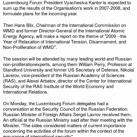
Luxembourg Forum President Vyacheslva Kantor is expected to
sum up the results of the Organisation's work in 2007-2008, and
formulate plans for the incoming year.
Then Hans Blix, Chairman of the International Commission on
WMD and former Director-General of the International Atomic
Energy Agency, will make a report on the theme of "2009 --the
Year of Relaxation of International Tension, Disarmament, and
Non-Proliferation of WMD".
The session will be attended by many leading world and Russian
non-proliferationexperts, among them William Perry, Professor at
Standford University and former US Secretary of Defense, Nikolai
Laverov, vice-president of the Russian Academy of Sciences
(RAS), and Alexei Arbatov, director of the Center for International
Security of the RAS Institute of the World Economy and
International Relations.
On Monday, the Luxembourg Forum delegates had a
conversation at the Security Council of the Russian Federation.
Russian Minister of Foreign Affairs Sergei Lavrov received them.
An official at the Russian Ministry said after their meeting with the
Minister, "The sides considered matters of current importance
concerning the activities of the forum within the context of the
ensurance of international security".