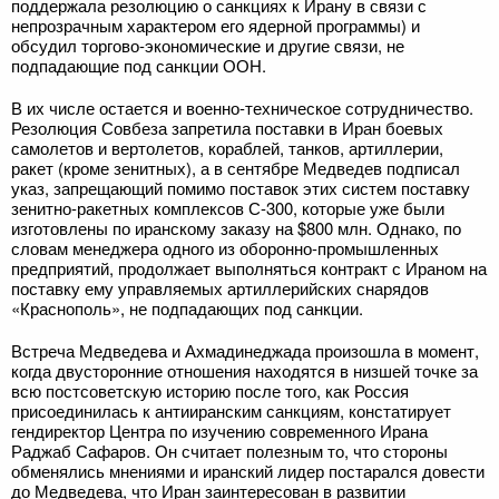
поддержала резолюцию о санкциях к Ирану в связи с
непрозрачным характером его ядерной программы) и
обсудил торгово-экономические и другие связи, не
подпадающие под санкции ООН.
В их числе остается и военно-техническое сотрудничество.
Резолюция Совбеза запретила поставки в Иран боевых
самолетов и вертолетов, кораблей, танков, артиллерии,
ракет (кроме зенитных), а в сентябре Медведев подписал
указ, запрещающий помимо поставок этих систем поставку
зенитно-ракетных комплексов С-300, которые уже были
изготовлены по иранскому заказу на $800 млн. Однако, по
словам менеджера одного из оборонно-промышленных
предприятий, продолжает выполняться контракт с Ираном на
поставку ему управляемых артиллерийских снарядов
«Краснополь», не подпадающих под санкции.
Встреча Медведева и Ахмадинеджада произошла в момент,
когда двусторонние отношения находятся в низшей точке за
всю постсоветскую историю после того, как Россия
присоединилась к антииранским санкциям, констатирует
гендиректор Центра по изучению современного Ирана
Раджаб Сафаров. Он считает полезным то, что стороны
обменялись мнениями и иранский лидер постарался довести
до Медведева, что Иран заинтересован в развитии