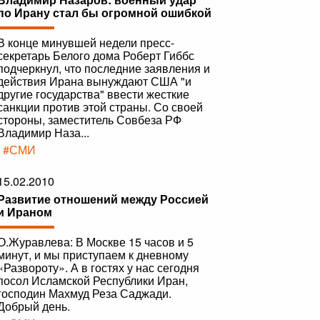
по Ирану стал бы огромной ошибкой
В конце минувшей недели пресс-
секретарь Белого дома Роберт Гиббс
подчеркнул, что последние заявления и
действия Ирана вынуждают США "и
другие государства" ввести жесткие
санкции против этой страны. Со своей
стороны, заместитель Совбеза РФ
Владимир Наза...
|
#СМИ
15.02.2010
Развитие отношений между Россией
и Ираном
О.Журавлева: В Москве 15 часов и 5
минут, и мы приступаем к дневному
«Развороту». А в гостях у нас сегодня
посол Исламской Республики Иран,
господин Махмуд Реза Саджади.
Добрый день.