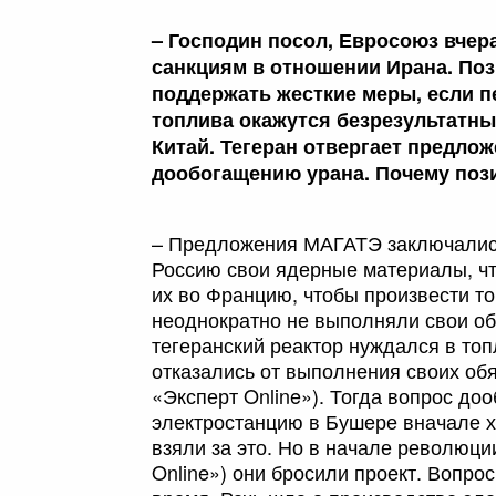
– Господин посол, Евросоюз вчера
санкциям в отношении Ирана. Поз
поддержать жесткие меры, если 
топлива окажутся безрезультатны
Китай. Тегеран отвергает предло
дообогащению урана. Почему поз
– Предложения МАГАТЭ заключались
Россию свои ядерные материалы, чт
их во Францию, чтобы произвести т
неоднократно не выполняли свои обя
тегеранский реактор нуждался в то
отказались от выполнения своих обя
«Эксперт Online»). Тогда вопрос д
электростанцию в Бушере вначале х
взяли за это. Но в начале революц
Online») они бросили проект. Вопро