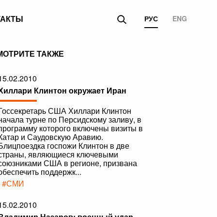
ТАКТЫ
РУС
ENG
МОТРИТЕ ТАКЖЕ
15.02.2010
Хиллари Клинтон окружает Иран
Госсекретарь США Хиллари Клинтон
начала турне по Персидскому заливу, в
программу которого включены визиты в
Катар и Саудовскую Аравию.
Блицпоездка госпожи Клинтон в две
страны, являющиеся ключевыми
союзниками США в регионе, призвана
обеспечить поддержк...
|
#СМИ
15.02.2010
Владимир Назаров: военный удар