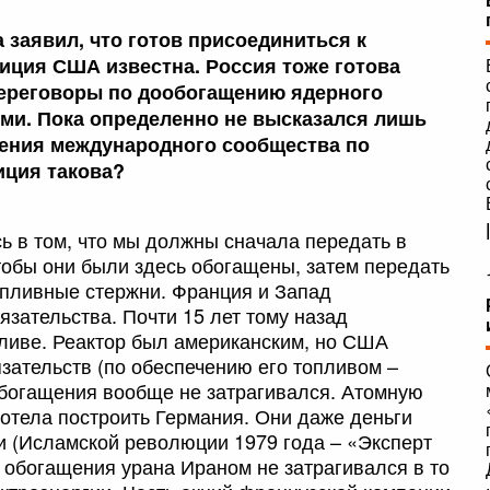
 заявил, что готов присоединиться к
иция США известна. Россия тоже готова
переговоры по дообогащению ядерного
ми. Пока определенно не высказался лишь
жения международного сообщества по
иция такова?
 в том, что мы должны сначала передать в
обы они были здесь обогащены, затем передать
опливные стержни. Франция и Запад
зательства. Почти 15 лет тому назад
пливе. Реактор был американским, но США
зательств (по обеспечению его топливом –
ообогащения вообще не затрагивался. Атомную
отела построить Германия. Они даже деньги
ии (Исламской революции 1979 года – «Эксперт
с обогащения урана Ираном не затрагивался в то