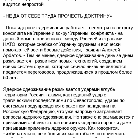
видится непростой.
«НЕ ДАЮТ СЕБЕ ТРУДА ПРОЧЕСТЬ ДОКТРИНУ»
- Пока ядерное сдерживание работает - несмотря на остроту
конфликта на Украине и вокруг Украины, конфликта - на
данный момент косвенного - между Россией и странами
НАТО, которые снабжают Украину оружием и всячески
помогают ей вести боевые действия, - заявил Алексей
Арбатов. - Тем не менее, ядерное сдерживание день за днем
размывается - развитием новых технологий, созданием
новых систем оружия, которые сейчас никак не являются
предметом переговоров, продолжавшихся в прошлом более
50 лет.
Ядерное сдерживание размывается ударами вглубь
территории России, такими, как недавний удар с
трагическими последствиями по Севастополю, удары по
системам предупреждения о ракетном нападении на
Российскую Федерацию, что уже напрямую затрагивает
вопросы ядерного сдерживания. Но также оно размывается и
призывами с обеих сторон понизить ядерный порог - и даже
призывами применить ядерное оружие. Как говорится,
«избирательно, не в больших масштабах», но применить,