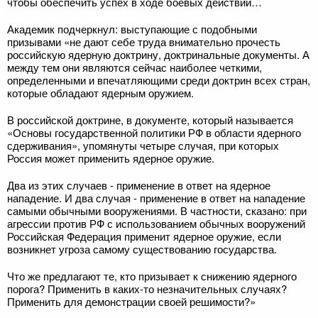
чтобы обеспечить успех в ходе боевых действий…
Академик подчеркнул: выступающие с подобными
призывами «не дают себе труда внимательно прочесть
российскую ядерную доктрину, доктринальные документы. А
между тем они являются сейчас наиболее четкими,
определенными и впечатляющими среди доктрин всех стран,
которые обладают ядерным оружием.
В российской доктрине, в документе, который называется
«Основы государственной политики РФ в области ядерного
сдерживания», упомянуты четыре случая, при которых
Россия может применить ядерное оружие.
Два из этих случаев - применение в ответ на ядерное
нападение. И два случая - применение в ответ на нападение
самыми обычными вооружениями. В частности, сказано: при
агрессии против РФ с использованием обычных вооружений
Российская Федерация применит ядерное оружие, если
возникнет угроза самому существованию государства.
Что же предлагают те, кто призывает к снижению ядерного
порога? Применить в каких-то незначительных случаях?
Применить для демонстрации своей решимости?»