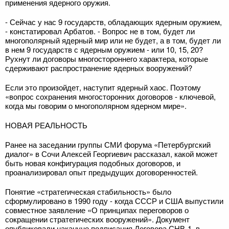
применения ядерного оружия.
- Сейчас у нас 9 государств, обладающих ядерным оружием,
- констатировал Арбатов. - Вопрос не в том, будет ли
многополярный ядерный мир или не будет, а в том, будет ли
в нем 9 государств с ядерным оружием - или 10, 15, 20?
Рухнут ли договоры многостороннего характера, которые
сдерживают распространение ядерных вооружений?
Если это произойдет, наступит ядерный хаос. Поэтому
«вопрос сохранения многосторонних договоров - ключевой,
когда мы говорим о многополярном ядерном мире».
НОВАЯ РЕАЛЬНОСТЬ
Ранее на заседании группы СМИ форума «Петербургский
диалог» в Сочи Алексей Георгиевич рассказал, какой может
быть новая конфигурация подобных договоров, и
проанализировал опыт предыдущих договоренностей.
Понятие «стратегическая стабильность» было
сформулировано в 1990 году - когда СССР и США выпустили
совместное заявление «О принципах переговоров о
сокращении стратегических вооружений». Документ
опубликовали накануне подписания Договора СНВ-1, в