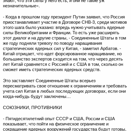
знают, что эти силы у него есть, и они не такие уж
незначительные».
- Когда в прошлом году президент Путин заявил, что Россия
приостанавливает участие в Договоре СНВ-3, среди мотивов
этого шага было указано: впредь нужно учитывать ядерные
силы Великобритании и Франции. То есть уже расширять
этот диалог и на другие страны, - Соединенные Штаты в том
же году подняли тревогу по поводу наращивания
стратегических ядерных сил у Китая, - заметил Арбатов. -
Китай отрицает, что идет форсированное наращивание, но
большинство экспертов сходится на том, что через десять
лет Китай сравняется с Россией и с США в том, сколько он
сможет иметь стратегических ядерных средств.
Это заставляет Соединенные Штаты всерьез
пересматривать свое отношение к ограничениям и требовать
учета сил Китая в любых последующих договорах, если они
когда-нибудь будут заключены…
СОЮЗНИКИ, ПРОТИВНИКИ
- Пятидесятилетний опыт СССР и США, России и США
показывает, что пойти на физическое ограничение и
сокращение ядерных вооружений государства будут готовы,