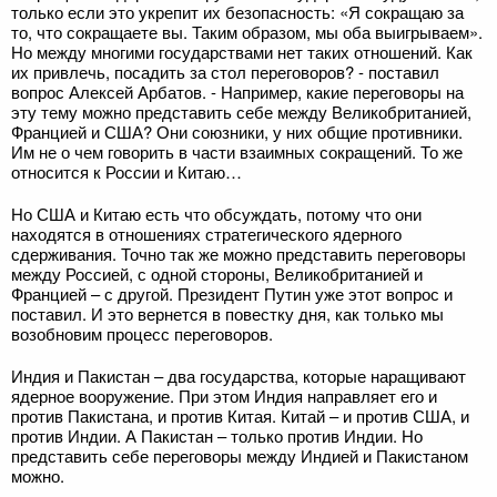
только если это укрепит их безопасность: «Я сокращаю за
то, что сокращаете вы. Таким образом, мы оба выигрываем».
Но между многими государствами нет таких отношений. Как
их привлечь, посадить за стол переговоров? - поставил
вопрос Алексей Арбатов. - Например, какие переговоры на
эту тему можно представить себе между Великобританией,
Францией и США? Они союзники, у них общие противники.
Им не о чем говорить в части взаимных сокращений. То же
относится к России и Китаю…
Но США и Китаю есть что обсуждать, потому что они
находятся в отношениях стратегического ядерного
сдерживания. Точно так же можно представить переговоры
между Россией, с одной стороны, Великобританией и
Францией – с другой. Президент Путин уже этот вопрос и
поставил. И это вернется в повестку дня, как только мы
возобновим процесс переговоров.
Индия и Пакистан – два государства, которые наращивают
ядерное вооружение. При этом Индия направляет его и
против Пакистана, и против Китая. Китай – и против США, и
против Индии. А Пакистан – только против Индии. Но
представить себе переговоры между Индией и Пакистаном
можно.