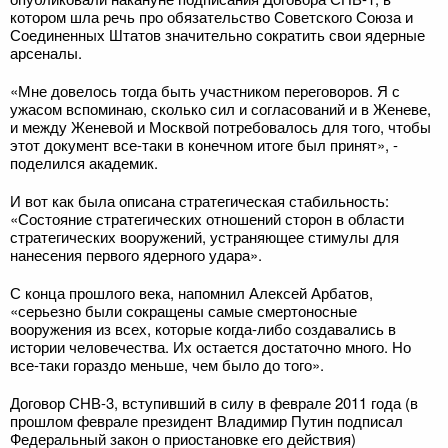
котором шла речь про обязательство Советского Союза и
Соединенных Штатов значительно сократить свои ядерные
арсеналы.
«Мне довелось тогда быть участником переговоров. Я с
ужасом вспоминаю, сколько сил и согласований и в Женеве,
и между Женевой и Москвой потребовалось для того, чтобы
этот документ все-таки в конечном итоге был принят», -
поделился академик.
И вот как была описана стратегическая стабильность:
«Состояние стратегических отношений сторон в области
стратегических вооружений, устраняющее стимулы для
нанесения первого ядерного удара».
С конца прошлого века, напомнил Алексей Арбатов,
«серьезно были сокращены самые смертоносные
вооружения из всех, которые когда-либо создавались в
истории человечества. Их остается достаточно много. Но
все-таки гораздо меньше, чем было до того».
Договор СНВ-3, вступивший в силу в феврале 2011 года (в
прошлом феврале президент Владимир Путин подписал
Федеральный закон о приостановке его действия)