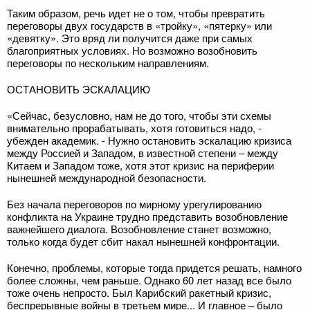
Таким образом, речь идет не о том, чтобы превратить
переговоры двух государств в «тройку», «пятерку» или
«девятку». Это вряд ли получится даже при самых
благоприятных условиях. Но возможно возобновить
переговоры по нескольким направлениям.
ОСТАНОВИТЬ ЭСКАЛАЦИЮ
«Сейчас, безусловно, нам не до того, чтобы эти схемы
внимательно прорабатывать, хотя готовиться надо, -
убежден академик. - Нужно остановить эскалацию кризиса
между Россией и Западом, в известной степени – между
Китаем и Западом тоже, хотя этот кризис на периферии
нынешней международной безопасности.
Без начала переговоров по мирному урегулированию
конфликта на Украине трудно представить возобновление
важнейшего диалога. Возобновление станет возможно,
только когда будет сбит накал нынешней конфронтации.
Конечно, проблемы, которые тогда придется решать, намного
более сложны, чем раньше. Однако 60 лет назад все было
тоже очень непросто. Был Карибский ракетный кризис,
беспрерывные войны в третьем мире... И главное – было