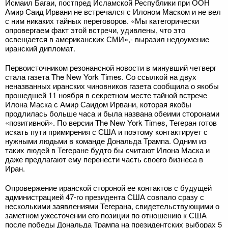
Исмаил Багаи, постпред Исламской Республики при ООН
Амир Саид Ирвани не встречался с Илоном Маском и не вел
с ним никаких тайных переговоров. «Мы категорически
опровергаем факт этой встречи, удивлены, что это
освещается в американских СМИ»,- выразил недоумение
иранский дипломат.
Первоисточником резонансной новости в минувший четверг
стала газета The New York Times. Cо ссылкой на двух
неназванных иранских чиновников газета сообщила о якобы
прошедшей 11 ноября в секретном месте тайной встрече
Илона Маска с Амир Саидом Ирвани, которая якобы
продлилась больше часа и была названа обеими сторонами
«позитивной». По версии The New York Times, Тегеран готов
искать пути примирения с США и поэтому контактирует с
нужными людьми в команде Дональда Трампа. Одним из
таких людей в Тегеране будто бы считают Илона Маска и
даже предлагают ему перенести часть своего бизнеса в
Иран.
Опровержение иранской стороной ее контактов с будущей
администрацией 47-го президента США совпало сразу с
несколькими заявлениями Тегерана, свидетельствующими о
заметном ужесточении его позиции по отношению к США
после победы Дональда Трампа на президентских выборах 5