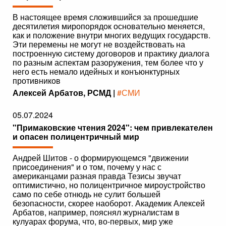
В настоящее время сложившийся за прошедшие
десятилетия миропорядок основательно меняется,
как и положение внутри многих ведущих государств.
Эти перемены не могут не воздействовать на
построенную систему договоров и практику диалога
по разным аспектам разоружения, тем более что у
него есть немало идейных и конъюнктурных
противников
Алексей Арбатов, РСМД |
#СМИ
05.07.2024
"Примаковские чтения 2024": чем привлекателен
и опасен полицентричный мир
Андрей Шитов - о формирующемся "движении
присоединения" и о том, почему у нас с
американцами разная правда Тезисы звучат
оптимистично, но полицентричное мироустройство
само по себе отнюдь не сулит большей
безопасности, скорее наоборот. Академик Алексей
Арбатов, например, пояснял журналистам в
кулуарах форума, что, во-первых, мир уже