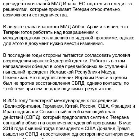
президентом и главой МИД Ирана. ЕС тщательно следит за
решениями, которые принимает Тегеран относительно
возможности сотрудничества.
В августе глава иранского МИД Аббас Аракчи заявил, что
Тегеран готов работать над возвращением к
международному соглашению по ядерной программе, однако
для этого в документ нужно внести изменения.
В последние годы стороны пытаются согласовать условия
возрождения иранской ядерной сделки. Работать в этом
направлении обещал в ходе предвыборных выступлений
нынешний президент Исламской Республики Масуд
Пезешкиан. Его предшественник Ибрахим Раиси в целом
был не против восстановления СВПД, однако контакты по
этой теме при нем не дали ощутимых результатов.
В 2015 году "шестерка" международных посредников
(Великобритания, Германия, Китай, Россия, США, Франция) и
Иран подписали Совместный всеобъемлющий план
действий (СВПД), который предполагал снятие с Тегерана
санкций в обмен на ограничение ядерной программы. В мае
2018 года бывший тогда президентом США Дональд Трамп
вышел из СВПД и восстановил односторонние антииранские