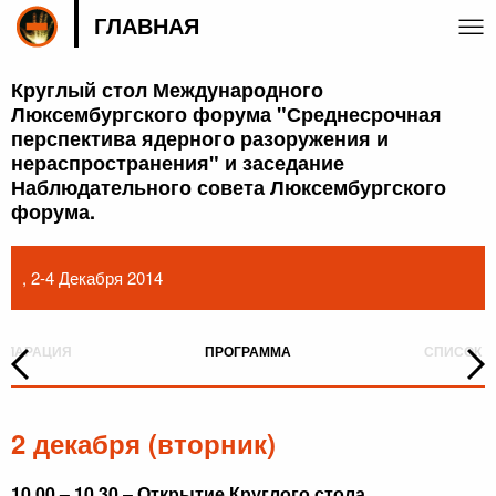
ГЛАВНАЯ
Круглый стол Международного
Люксембургского форума "Среднесрочная
перспектива ядерного разоружения и
нераспространения" и заседание
Наблюдательного совета Люксембургского
форума.
, 2-4 Декабря 2014
ЕКЛАРАЦИЯ
ПРОГРАММА
СПИСОК У
2 декабря (вторник)
10.00 – 10.30
–
Открытие Круглого стола
.