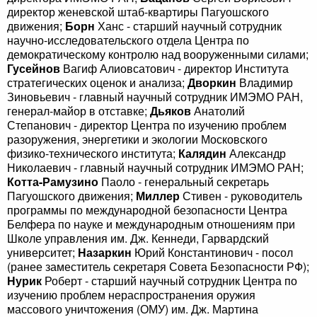
директор женевской штаб-квартиры Пагуошского
движения;
Борн
Ханс - старший научный сотрудник
научно-исследовательского отдела Центра по
демократическому контролю над вооруженными силами;
Гусейнов
Вагиф Алиовсатович - директор Института
стратегических оценок и анализа;
Дворкин
Владимир
Зиновьевич - главный научный сотрудник ИМЭМО РАН,
генерал-майор в отставке;
Дьяков
Анатолий
Степанович - директор Центра по изучению проблем
разоружения, энергетики и экологии Московского
физико-технического института;
Калядин
Александр
Николаевич - главный научный сотрудник ИМЭМО РАН;
Котта-Рамузино
Паоло - генеральный секретарь
Пагуошского движения;
Миллер
Стивен - руководитель
программы по международной безопасности Центра
Белфера по науке и международным отношениям при
Школе управления им. Дж. Кеннеди, Гарвардский
университет;
Назаркин
Юрий Константинович - посол
(ранее заместитель секретаря Совета Безопасности РФ);
Нурик
Роберт - старший научный сотрудник Центра по
изучению проблем нераспространения оружия
массового уничтожения (ОМУ) им. Дж. Мартина