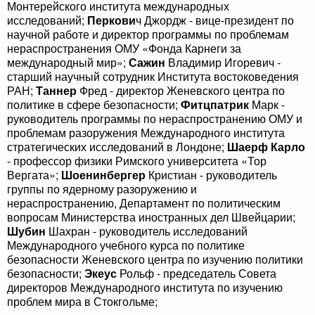
Монтерейского института международных
исследований;
Перкови
ч Джордж - вице-президент по
научной работе и директор программы по проблемам
нераспространения ОМУ «Фонда Карнеги за
международный мир»;
Сажин
Владимир Игоревич -
старший научный сотрудник Института востоковедения
РАН;
Таннер
Фред - директор Женевского центра по
политике в сфере безопасности;
Фитцпатрик
Марк -
руководитель программы по нераспространению ОМУ и
проблемам разоружения Международного института
стратегических исследований в Лондоне;
Шаерф Карло
- профессор физики Римского университета «Тор
Вергата»;
Шоенинбергер
Кристиан - руководитель
группы по ядерному разоружению и
нераспространению, Департамент по политическим
вопросам Министерства иностранных дел Швейцарии;
Шубин
Шахран - руководитель исследований
Международного учебного курса по политике
безопасности Женевского центра по изучению политики
безопасности;
Экеус
Рольф - председатель Совета
директоров Международного института по изучению
проблем мира в Стокгольме;