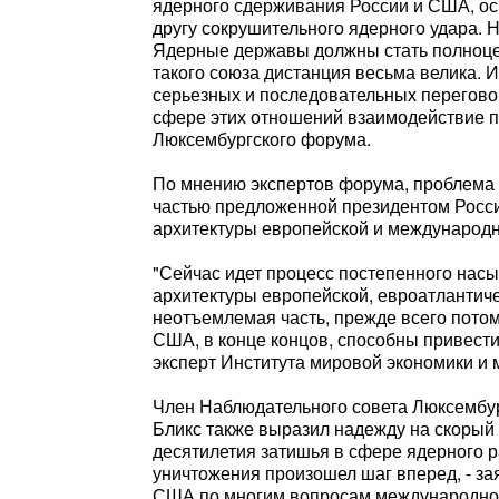
ядерного сдерживания России и США, ос
другу сокрушительного ядерного удара. Н
Ядерные державы должны стать полноце
такого союза дистанция весьма велика. 
серьезных и последовательных перегово
сфере этих отношений взаимодействие п
Люксембургского форума.
По мнению экспертов форума, проблема 
частью предложенной президентом Рос
архитектуры европейской и международн
"Сейчас идет процесс постепенного на
архитектуры европейской, евроатлантиче
неотъемлемая часть, прежде всего потом
США, в конце концов, способны привести
эксперт Института мировой экономики 
Член Наблюдательного совета Люксембу
Бликс также выразил надежду на скорый
десятилетия затишья в сфере ядерного 
уничтожения произошел шаг вперед, - за
США по многим вопросам международной