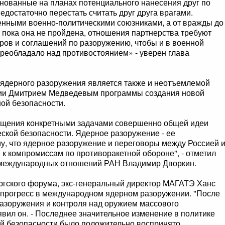
нованные на планах потенциального нанесения друг по
едостаточно перестать считать друг друга врагами.
нными военно-политическими союзниками, а от вражды до
И пока она не пройдена, отношения партнерства требуют
ров и соглашений по разоружению, чтобы и в военной
реобладало над противостоянием» - уверен глава
ядерного разоружения является также и неотъемлемой
сии Дмитрием Медведевым программы создания новой
ой безопасности.
сыщения конкретными задачами совершенно общей идеи
ской безопасности. Ядерное разоружение - ее
у, что ядерное разоружение и переговоры между Россией 
 к компромиссам по противоракетной обороне", - отметил
и международных отношений РАН Владимир Дворкин.
ргского форума, экс-генеральный директор МАГАТЭ Ханс
 прогресс в международном ядерном разоружении. "После
разоружения и контроля над оружием массового
явил он. - Последнее значительное изменение в политике
 безопасности было положительно воспринято