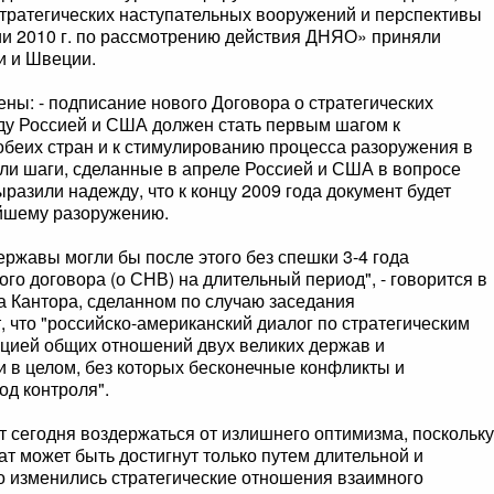
тратегических наступательных вооружений и перспективы
и 2010 г. по рассмотрению действия ДНЯО» приняли
и и Швеции.
ны: - подписание нового Договора о стратегических
ду Россией и США должен стать первым шагом к
беих стран и к стимулированию процесса разоружения в
али шаги, сделанные в апреле Россией и США в вопросе
разили надежду, что к концу 2009 года документ будет
ейшему разоружению.
ержавы могли бы после этого без спешки 3-4 года
го договора (о СНВ) на длительный период", - говорится в
 Кантора, сделанном по случаю заседания
, что "российско-американский диалог по стратегическим
цией общих отношений двух великих держав и
 в целом, без которых бесконечные конфликты и
од контроля".
т сегодня воздержаться от излишнего оптимизма, поскольку
ат может быть достигнут только путем длительной и
о изменились стратегические отношения взаимного