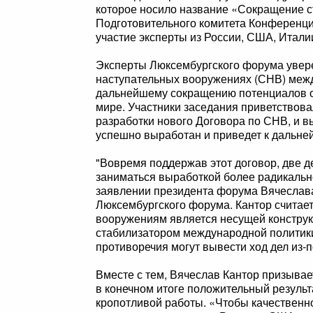
которое носило название «Сокращение с
Подготовительного комитета Конференци
участие эксперты из России, США, Итали
Эксперты Люксембургского форума увере
наступательных вооружениях (СНВ) меж
дальнейшему сокращению потенциалов о
мире. Участники заседания приветствов
разработки нового Договора по СНВ, и вы
успешно выработан и приведет к дальн
"Вовремя поддержав этот договор, две д
заниматься выработкой более радикально
заявлении президента форума Вячеслава
Люксембургского форума. Кантор считает
вооружениям является несущей конструк
стабилизатором международной политики
противоречия могут вывести ход дел из-п
Вместе с тем, Вячеслав Кантор призывае
в конечном итоге положительный результ
кропотливой работы. «Чтобы качественн