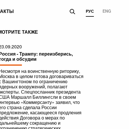
ТАКТЫ
РУС
ENG
МОТРИТЕ ТАКЖЕ
23.09.2020
Россия - Трампу: переизберись,
тогда и обсудим
Несмотря на воинственную риторику,
Москва в целом готова договариваться
с Вашингтоном по ограничению
ядерных вооружений, полагают
эксперты. Спецпосланник президента
США Маршалл Биллингсли в своем
интервью «Коммерсанту» заявил, что
его страна сделала России
предложение, касающееся продления
действия Договора о мерах по
дальнейшему сокращению и
ограничению стратегических