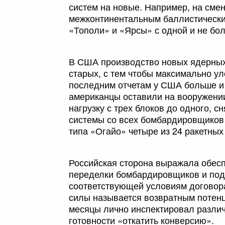
систем на новые. Например, на см
межконтинентальным баллистически
«Тополи» и «Ярсы» с одной и не бо
В США производство новых ядерных 
старых, с тем чтобы максимально у
последним отчетам у США больше и 
американцы оставили на вооружении 
нагрузку с трех блоков до одного, 
системы со всех бомбардировщиков B
типа «Огайо» четыре из 24 ракетны
Российская сторона выражала обес
переделки бомбардировщиков и подл
соответствующей условиям договор
силы называется возвратным потенц
месяцы лично инспектировал различ
готовности «откатить конверсию».