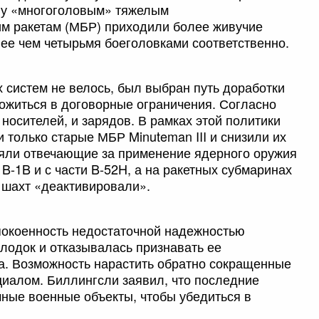
ену «многоголовым» тяжелым
м ракетам (МБР) приходили более живучие
лее чем четырьмя боеголовками соответственно.
систем не велось, был выбран путь доработки
ложиться в договорные ограничения. Согласно
носителей, и зарядов. В рамках этой политики
только старые МБР Minuteman III и снизили их
сняли отвечающие за применение ядерного оружия
-1B и с части B-52H, а на ракетных субмаринах
х шахт «деактивировали».
покоенность недостаточной надежностью
одок и отказывалась признавать ее
а. Возможность нарастить обратно сокращенные
иалом. Биллингсли заявил, что последние
ные военные объекты, чтобы убедиться в