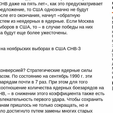
НВ даже на пять лет», как это предусматривает
предложение, то США однозначно не будут
сле его окончания, начнут «обратную
истем из неядерных в ядерные. Если Москва
ыборов в США, то – в случае победы на них
а будут еще более ужесточены.
 на ноябрьских выборах в США СНВ-3
конверсией? Стратегические ядерные силы
ом. По состоянию на сентябрь 1990 г. эти
рядам почти в 7 раз. При этом для того
соотношение количества ядерных боезарядов на
НВ, – в снижении этого коэффициента также есть
влекательность первого удара. Чтобы сохранить
анам пришлось не только сокращать, но и
ыло достигнуто путем замены многих старых