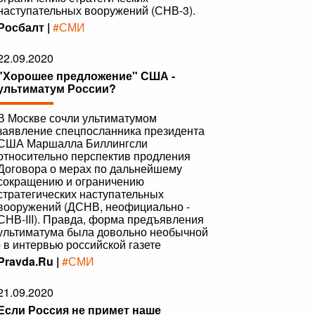
наступательных вооружений (СНВ-3).
Росбалт |
#СМИ
22.09.2020
"Хорошее предложение" США -
ультиматум России?
В Москве сочли ультиматумом
заявление спецпосланника президента
США Маршалла Биллингсли
относительно перспектив продления
Договора о мерах по дальнейшему
сокращению и ограничению
стратегических наступательных
вооружений (ДСНВ, неофициально -
СНВ-III). Правда, форма предъявления
ультиматума была довольно необычной
- в интервью российской газете
Pravda.Ru |
#СМИ
21.09.2020
Если Россия не примет наше