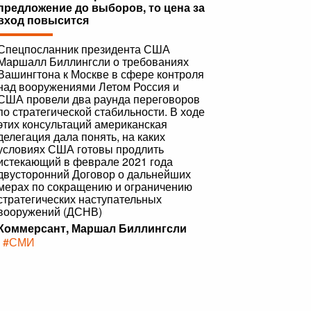
предложение до выборов, то цена за
вход повысится
Спецпосланник президента США
Маршалл Биллингсли о требованиях
Вашингтона к Москве в сфере контроля
над вооружениями Летом Россия и
США провели два раунда переговоров
по стратегической стабильности. В ходе
этих консультаций американская
делегация дала понять, на каких
условиях США готовы продлить
истекающий в феврале 2021 года
двусторонний Договор о дальнейших
мерах по сокращению и ограничению
стратегических наступательных
вооружений (ДСНВ)
Коммерсант, Маршал Биллингсли
|
#СМИ