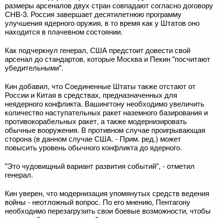
размеры арсеналов двух стран совпадают согласно договору
СНВ-3. Россия завершает десятилетнюю программу
улучшения ядерного оружия, в то время как у Штатов оно
находится в плачевном состоянии.
Как подчеркнул генерал, США предстоит довести свой
арсенал до стандартов, которые Москва и Пекин "посчитают
убедительными".
Кин добавил, что Соединенные Штаты также отстают от
России и Китая в средствах, предназначенных для
неядерного конфликта. Вашингтону необходимо увеличить
количество наступательных ракет наземного базирования и
противокорабельных ракет, а также модернизировать
обычные вооружения. В противном случае проигрывающая
сторона (в данном случае США. - Прим. ред.) может
повысить уровень обычного конфликта до ядерного.
"Это чудовищный вариант развития событий", - отметил
генерал.
Кин уверен, что модернизация упомянутых средств ведения
войны - неотложный вопрос. По его мнению, Пентагону
необходимо перезагрузить свои боевые возможности, чтобы