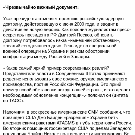
«Чрезвычайно важный документ»
Указ президента отменяет прежнюю российскую ядерную
доктрину, действовавшую с июня 2000 года, и вводит в
действие ее новую версию. Как пояснил журналистам пресс-
секретарь президента РФ Дмитрий Песков, обновить
доктрину потребовалось из-за «нынешней обстановки»,
«реалий сегодняшнего дня». Речь идет о специальной
военной операции на Украине и резком обострении
конфронтации между Россией и Западом.
«Каков самый яркий пример современных реалий?
Представители власти в Соединенных Штатах принимают
решение использовать свое оружие, оружие американского
производства, против Российской Федерации. Это яркий
пример новой обстановки вокруг нашей страны, и это делает
необходимым обновление концепции»,- пояснил он (цитата
по ТАСС).
Напомним, в воскресенье американские СМИ сообщили, что
президент США Джо Байден «разрешил» Украине бить
американскими ракетами ATACMS вглубь территории России.
Во вторник помощник госсекретаря США по делам Западного
полушария Брайан Николс подтвердил эту информацию. Во