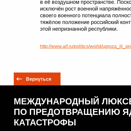
в её воздушном пространстве. Поско
исключён рост военной напряжённос
своего военного потенциала полност
тяжёлое положение российский конт
этой непризнанной республики.
http://www.aif.ru/politics/world/ugroza_il
Вернуться
МЕЖДУНАРОДНЫЙ ЛЮКС
ПО ПРЕДОТВРАЩЕНИЮ Я
КАТАСТРОФЫ