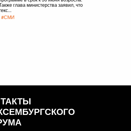
Также глава министерства заявил, что
текс...
|
#СМИ
НТАКТЫ
КСЕМБУРГСКОГО
РУМА