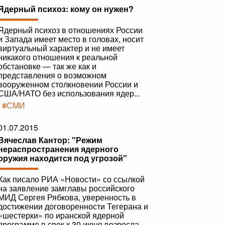
Ядерный психоз: кому он нужен?
Ядерный психоз в отношениях России
и Запада имеет место в головах, носит
виртуальный характер и не имеет
никакого отношения к реальной
обстановке — так же как и
представления о возможном
вооруженном столкновении России и
США/НАТО без использования ядер...
|
#СМИ
01.07.2015
Вячеслав Кантор: "Режим
нераспространения ядерного
оружия находится под угрозой"
Как писало РИА «Новости» со ссылкой
на заявление замглавы российского
МИД Сергея Рябкова, уверенность в
достижении договоренности Тегерана и
«шестерки» по иранской ядерной
программе в срок к 30 июня возросла.