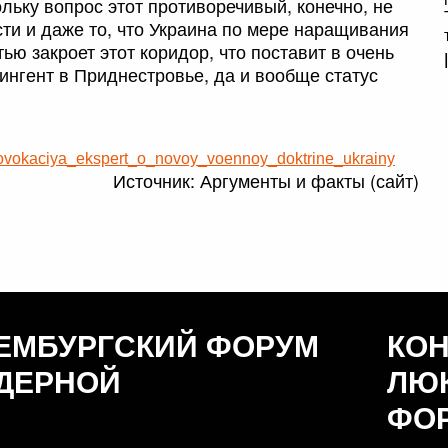
льку вопрос этот противоречивый, конечно, не
ти и даже то, что Украина по мере наращивания
ью закроет этот коридор, что поставит в очень
ингент в Приднестровье, да и вообще статус
i_provokaciya_ekspert_o_novoy_voennoy_doktrine_ukrainy
Источник: Аргументы и факты (сайт)
ЕМБУРГСКИЙ ФОРУМ
КО
ДЕРНОЙ
ЛЮ
ФО