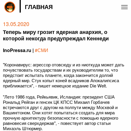
ГЛАВНАЯ
13.05.2020
Теперь миру грозит ядерная анархия, о
которой некогда предупреждал Кеннеди
InoPressa.ru |
#СМИ
"Коронавирус: агрессор отовсюду и из ниоткуда может дать
почувствовать государствам и их руководителям то, что
предстоит испытать планете, когда закончится долгий
ядерный мир. Стук копыт коней всадников Апокалипсиса
приближается", - пишет немецкое издание Die Welt.
"Лето 1986 года, Рейкьявик, Исландия: президент США
Рональд Рейган и генсек ЦК КПСС Михаил Горбачев
встречаются друг с другом на полпути между Москвой и
Вашингтоном. Они хотят попытаться создать для мира
прочную архитектуру безопасности с помощью ядерного
равновесия сверхдержав", - повествует автор статьи
Михаэль Штюрмер.