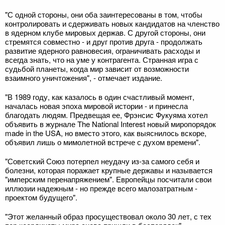
"С одной стороны, они оба заинтересованы в том, чтобы
контролировать и сдерживать новых кандидатов на членство
в ядерном клубе мировых держав. С другой стороны, они
стремятся совместно - и друг против друга - продолжать
развитие ядерного равновесия, ограничивать расходы и
всегда знать, что на уме у контрагента. Странная игра с
судьбой планеты, когда мир зависит от возможности
взаимного уничтожения", - отмечает издание.
"В 1989 году, как казалось в один счастливый момент,
началась новая эпоха мировой истории - и принесла
благодать людям. Предвещая ее, Фрэнсис Фукуяма хотел
объявить в журнале The National Interest новый миропорядок
made in the USA, но вместо этого, как выяснилось вскоре,
объявил лишь о мимолетной встрече с духом времени".
"Советский Союз потерпел неудачу из-за самого себя и
болезни, которая поражает крупные державы и называется
"имперским перенапряжением". Европейцы посчитали свои
иллюзии надежным - но прежде всего малозатратным -
проектом будущего".
"Этот желанный образ просуществовал около 30 лет, с тех