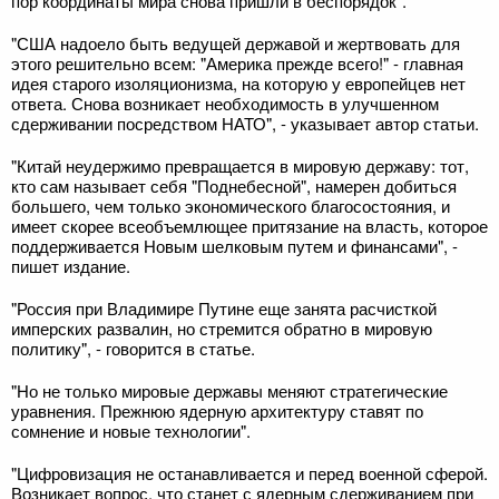
пор координаты мира снова пришли в беспорядок".
"США надоело быть ведущей державой и жертвовать для
этого решительно всем: "Америка прежде всего!" - главная
идея старого изоляционизма, на которую у европейцев нет
ответа. Снова возникает необходимость в улучшенном
сдерживании посредством НАТО", - указывает автор статьи.
"Китай неудержимо превращается в мировую державу: тот,
кто сам называет себя "Поднебесной", намерен добиться
большего, чем только экономического благосостояния, и
имеет скорее всеобъемлющее притязание на власть, которое
поддерживается Новым шелковым путем и финансами", -
пишет издание.
"Россия при Владимире Путине еще занята расчисткой
имперских развалин, но стремится обратно в мировую
политику", - говорится в статье.
"Но не только мировые державы меняют стратегические
уравнения. Прежнюю ядерную архитектуру ставят по
сомнение и новые технологии".
"Цифровизация не останавливается и перед военной сферой.
Возникает вопрос, что станет с ядерным сдерживанием при