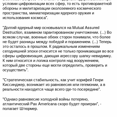
условии цифровизации всех сфер, то есть противоракетной
обороны и милитаризации околоземного космического
пространства, миниатюризации ядерного оружия и
использования космоса".
"Долгий ядерный мир основывался на Mutual Assured
Destruction, взаимном гарантированном уничтожении. (...) Во
всяком случае, военные обеих сторон понимали, что более
не будет разницы между победой и поражением. (...) Теперь
это осталось в прошлом. К радикальным изменениям
сегодняшней эпохи относится не только проникающая во все
сферы цифровизация, дающая агрессору шапку-невидимку.
К ним относится и логика контроля над вооружением,
который две стороны еще могли определить, проверить и
осуществить".
"Стратегическая стабильность, как учит корифей Генри
Киссинджер, возникает из равновесия или гегемонии, а в
реальности находится чаще всего где-то посередине".
"Однако равновесие холодной войны потеряно,
атлантический Pax Americana скоро будет проигран", -
полагает Штюрмер.