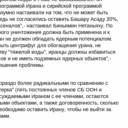
рограммой Ирана и сирийской программой
зумно настаивали на том, что не может быть
ведь не согласились оставить Башару Асаду 20%,
рсеналов",- настаивал Биньямин Нетаньяху. По
ного уничтожения должна быть применена и к
ан не должен обладать ядерным потенциалом.
 быть центрифуг для обогащения урана, не
тву "тяжелой воды", иранцы должны избавиться
ов и не иметь подземных ядерных объектов",-
решения проблемы.
гораздо более радикальными по сравнению с
терка" (пять постоянных членов СБ ООН и
бсуждаемыми Ираном с ее членами, остаются
ми объектами, а также договоренность, сколько
еобходимо оставить Ирану, чтобы не выйти за
амм.