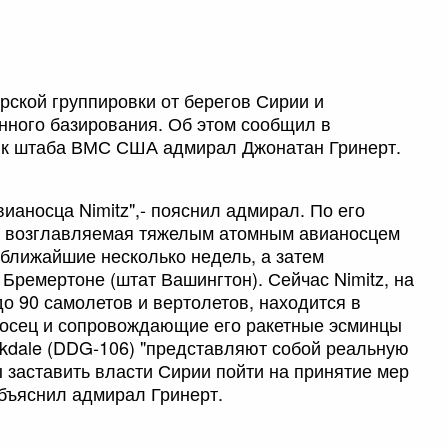
рской группировки от берегов Сирии и
нного базирования. Об этом сообщил в
ик штаба ВМС США адмирал Джонатан Гринерт.
аносца Nimitz",- пояснил адмирал. По его
а, возглавляемая тяжелым атомным авианосцем
 ближайшие несколько недель, а затем
 Бремертоне (штат Вашингтон). Сейчас Nimitz, на
до 90 самолетов и вертолетов, находится в
осец и сопровождающие его ракетные эсминцы
ockdale (DDG-106) "представляют собой реальную
ы заставить власти Сирии пойти на принятие мер
объяснил адмирал Гринерт.