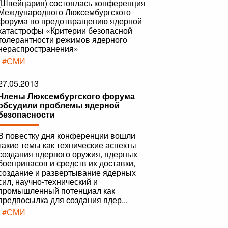
(Швейцария) состоялась конференция
Международного Люксембургского
форума по предотвращению ядерной
катастрофы «Критерии безопасной
толерантности режимов ядерного
нераспространения»
|
#СМИ
27.05.2013
Члены Люксембургского форума
обсудили проблемы ядерной
безопасности
В повестку дня конференции вошли
такие темы как технические аспекты
создания ядерного оружия, ядерных
боеприпасов и средств их доставки,
создание и развертывание ядерных
сил, научно-технический и
промышленный потенциал как
предпосылка для создания ядер...
|
#СМИ