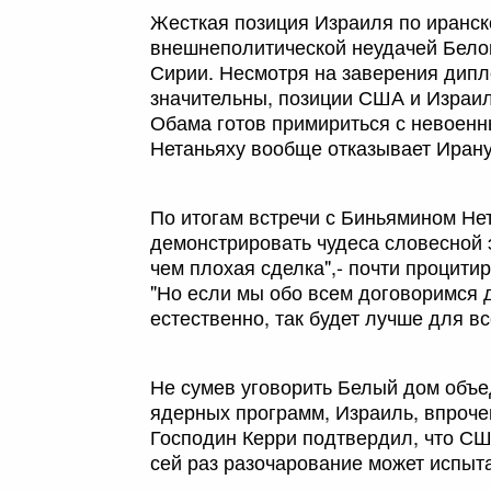
Жесткая позиция Израиля по иранск
внешнеполитической неудачей Белог
Сирии. Несмотря на заверения дипло
значительны, позиции США и Израил
Обама готов примириться с невоен
Нетаньяху вообще отказывает Ирану
По итогам встречи с Биньямином Н
демонстрировать чудеса словесной э
чем плохая сделка",- почти процити
"Но если мы обо всем договоримся д
естественно, так будет лучше для вс
Не сумев уговорить Белый дом объе
ядерных программ, Израиль, впроче
Господин Керри подтвердил, что СШ
сей раз разочарование может испыт