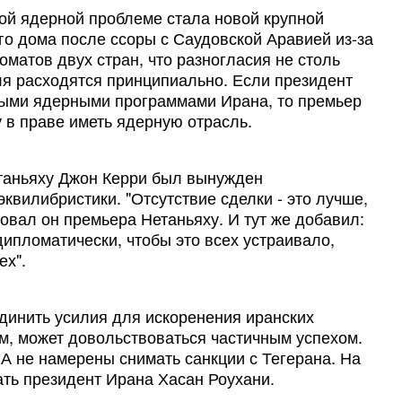
ой ядерной проблеме стала новой крупной
о дома после ссоры с Саудовской Аравией из-за
матов двух стран, что разногласия не столь
я расходятся принципиально. Если президент
ными ядерными программами Ирана, то премьер
 в праве иметь ядерную отрасль.
етаньяху Джон Керри был вынужден
квилибристики. "Отсутствие сделки - это лучше,
ровал он премьера Нетаньяху. И тут же добавил:
ипломатически, чтобы это всех устраивало,
ех".
динить усилия для искоренения иранских
м, может довольствоваться частичным успехом.
А не намерены снимать санкции с Тегерана. На
ать президент Ирана Хасан Роухани.