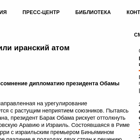
ИЯ
ПРЕСС-ЦЕНТР
БИБЛИОТЕКА
КОН
С
или иранский атом
д сомнение дипломатию президента Обамы
направленная на урегулирование
тся с растущим неприятием союзников. Пытаясь
на, президент Барак Обама рискует оттолкнуть
довскую Аравию и Израиль. Состоявшаяся в Риме
ерри с израильским премьером Биньямином
е различие в подходах двух стран к решению