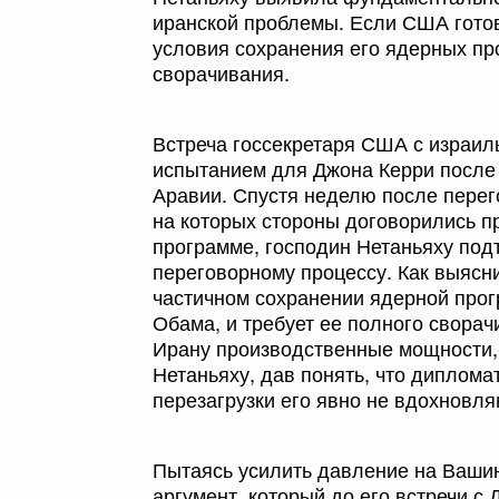
иранской проблемы. Если США готов
условия сохранения его ядерных про
сворачивания.
Встреча госсекретаря США с израил
испытанием для Джона Керри после
Аравии. Спустя неделю после перег
на которых стороны договорились п
программе, господин Нетаньяху под
переговорному процессу. Как выясн
частичном сохранении ядерной прог
Обама, и требует ее полного сворач
Ирану производственные мощности,- 
Нетаньяху, дав понять, что диплома
перезагрузки его явно не вдохновля
Пытаясь усилить давление на Ваши
аргумент, который до его встречи с