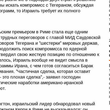
ы искать компромисс с Тегераном, обсуждая
грамм, то Израиль требует их полного
ьским премьером в Риме стала еще одним
 трудных переговоров с главой МИД Саудовской
оворов Тегерана и "шестерки" мировых держав,
родолжить поиск компромисса по ядерной
твердил свою жесткую позицию по отношению к
илось, Израиль вообще не видит смысла в
раммы Ирана, с чем готов согласиться Барак
ивания. "Частичная сделка, которая оставит
это плохая сделка",- заявил господин
тические наработки американо-иранской
ют.
нгтон, израильский лидер обнародовал новый
 Джоном Керри в Риме не высказывался: он