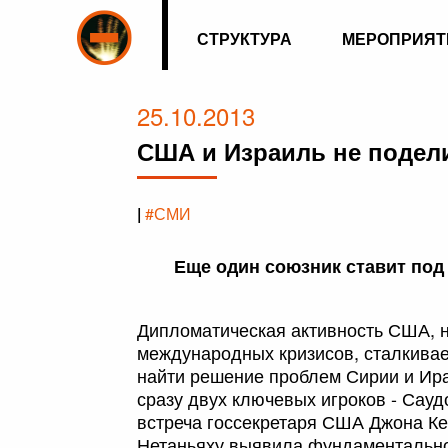
СТРУКТУРА
МЕРОПРИЯТ
25.10.2013
США и Израиль не подел
|
#СМИ
Еще один союзник ставит по
Дипломатическая активность США, 
международных кризисов, сталкивае
найти решение проблем Сирии и Ира
сразу двух ключевых игроков - Сау
встреча госсекретаря США Джона К
Нетаньяху выявила фундаментально