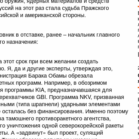
о оружия, ядерных материалов и средств
уссий на этот раз стала судьба Пражского
сийской и американской стороны.
овник в отставке, ранее – начальник главного
го назначения:
за этот срок при всем желании создать
 Я, да и другие эксперты, утверждая это,
инистрация Барака Обамы обрезала
етных программ. Например, в обозримом
я программы KIA, предназначавшаяся для
ерехватчиков GBI. Программа NKV, призванная
нными (типа шрапнели) ударными элементами
же осталась без финансирования. Именно поэтому
ва тамошнего противоракетного агентства,
ого уничтожения одной северокорейской ракеты
еты. А «задвинут» был проект, сулящий