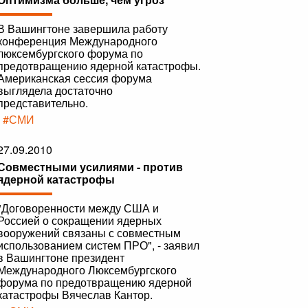
В Вашингтоне завершила работу
конференция Международного
люксембургского форума по
предотвращению ядерной катастрофы.
Американская сессия форума
выглядела достаточно
представительно.
|
#СМИ
27.09.2010
Совместными усилиями - против
ядерной катастрофы
"Договоренности между США и
Россией о сокращении ядерных
вооружений связаны с совместным
использованием систем ПРО", - заявил
в Вашингтоне президент
Международного Люксембургского
форума по предотвращению ядерной
катастрофы Вячеслав Кантор.