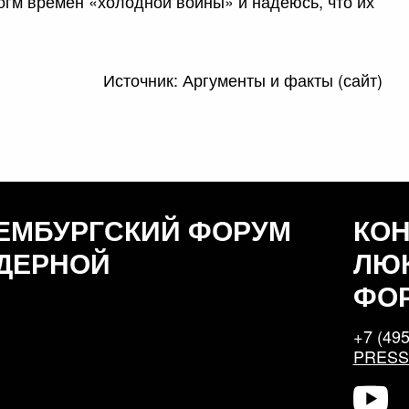
гм времен «холодной войны» и надеюсь, что их
Источник: Аргументы и факты (сайт)
ЕМБУРГСКИЙ ФОРУМ
КО
ДЕРНОЙ
ЛЮ
ФО
+7 (495
PRES