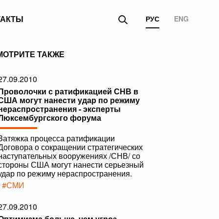
ТАКТЫ
РУС
ENG
МОТРИТЕ ТАКЖЕ
27.09.2010
Проволочки с ратификацией СНВ в
США могут нанести удар по режиму
нераспространения - эксперты
Люксембургского форума
Затяжка процесса ратификации
Договора о сокращении стратегических
наступательных вооружениях /СНВ/ со
стороны США могут нанести серьезный
удар по режиму нераспространения.
|
#СМИ
27.09.2010
Оптимизма больше, чем угроз