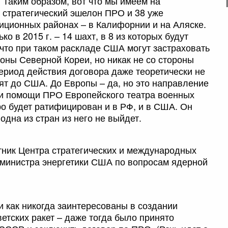
 Таким образом, вот что мы имеем на
 стратегический эшелон ПРО и 38 уже
иционных районах – в Калифорнии и на Аляске.
ко в 2015 г. – 14 шахт, в 8 из которых будут
 что при таком раскладе США могут застраховать
оны Северной Кореи, но никак не со стороны
период действия договора даже теоретически не
ят до США. До Европы – да, но это направление
и помощи ПРО Европейского театра военных
ро будет ратифицирован и в РФ, и в США. Он
одна из стран из него не выйдет.
тник Центра стратегических и международных
 министра энергетики США по вопросам ядерной
и как никогда заинтересованы в создании
етских ракет – даже тогда было принято