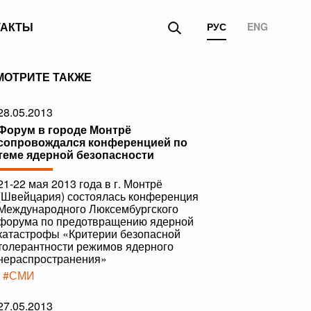
ТАКТЫ
РУС
ENG
МОТРИТЕ ТАКЖЕ
28.05.2013
Форум в городе Монтрё
сопровождался конференцией по
теме ядерной безопасности
21-22 мая 2013 года в г. Монтрё
(Швейцария) состоялась конференция
Международного Люксембургского
форума по предотвращению ядерной
катастрофы «Критерии безопасной
толерантности режимов ядерного
нераспространения»
|
#СМИ
27.05.2013