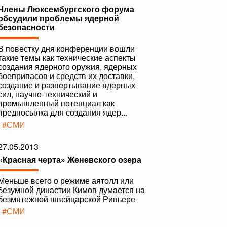
Члены Люксембургского форума
обсудили проблемы ядерной
безопасности
В повестку дня конференции вошли
такие темы как технические аспекты
создания ядерного оружия, ядерных
боеприпасов и средств их доставки,
создание и развертывание ядерных
сил, научно-технический и
промышленный потенциал как
предпосылка для создания ядер...
|
#СМИ
27.05.2013
«Красная черта» Женевского озера
Меньше всего о режиме аятолл или
безумной династии Кимов думается на
безмятежной швейцарской Ривьере
|
#СМИ