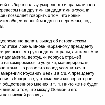
вой выбор в пользу умеренного и прагматичного
еревесом над другими кандидатами (Роухани
в) позволяет говорить о том, что новый
лучил общественный мандат на перемены, под
ры.
девременно делать вывод об историческом
политике Ирана. Вновь избранному президенту
зиции высшего руководства страны, аятоллы Али
о парламента, верхушки Корпуса стражей
и на компромиссы и уступки, маневрировать,
онентами. Но разве это повод усомниться в
намерениях Роухани? Ведь и в США президенту
ения в Конгрессе, устремления консерваторов
 общественного мнения и т. п. Никто же не будет
й вывод о том, что между Обамой и его
нет никакой разницы.