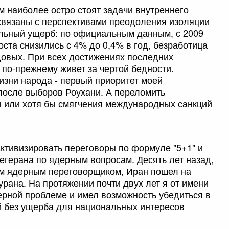
 наиболее остро стоят задачи внутреннего
 связаны с перспективами преодоления изоляции
ельный ущерб: по официальным данным, с 2009
оста снизились с 4% до 0,4% в год, безработица
довых. При всех достижениях последних
 по-прежнему живет за чертой бедности.
изни народа - первый приоритет моей
 после выборов Роухани. А переломить
ы или хотя бы смягчения международных санкций
активизировать переговоры по формуле "5+1" и
егерана по ядерным вопросам. Десять лет назад,
им ядерным переговорщиком, Иран пошел на
рана. На протяжении почти двух лет я от имени
ерной проблеме и имел возможность убедиться в
ий без ущерба для национальных интересов