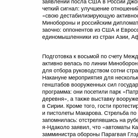
заявлений посла США в России Джон
четкий сигнал: улучшение отношений
«свою дестабилизирующую активнос
Минобороны и российским дипломат
заочно: оппонентов из США и Еврос
единомышленники из стран Азии, Аф
Подготовка к восьмой по счету Меж
активно велась по линии Миноборон
для отбора руководством сотни стра
Накануне мероприятия для нескольк
генштабов вооруженных сил государ
программа: они посетили парк «Патр
деревня», а также выставку вооруж
в Сирии. Кроме того, гости протест
и пистолеты Макарова. Стрельба п
запомнилась: отстрелявшись на ру
я-Ндаколо заявил, что «автоматы К
замминистра обороны Парагвая Глэд