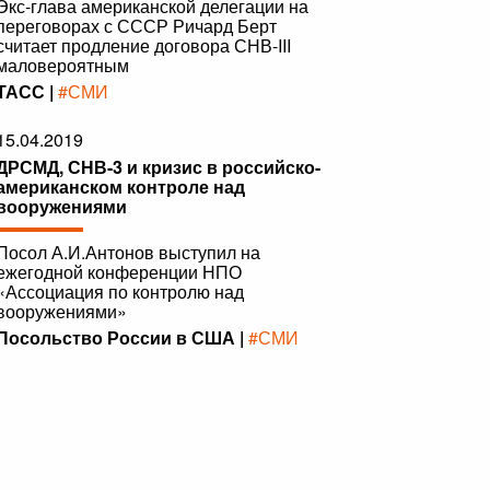
Экс-глава американской делегации на
переговорах с СССР Ричард Берт
считает продление договора СНВ-III
маловероятным
ТАСС |
#СМИ
15.04.2019
ДРСМД, СНВ-3 и кризис в российско-
американском контроле над
вооружениями
Посол А.И.Антонов выступил на
ежегодной конференции НПО
«Ассоциация по контролю над
вооружениями»
Посольство России в США |
#СМИ