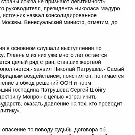
 страны союза не признают легитимность
го руководителя, президента Николаса Мадуро.
м, источник назвал консолидированное
 Москвы. Венесуэльский министр, отметим, до
ия в основном слушали выступления по
. Главным из них уже много лет остается
тся целый ряд стран, ставших жертвой
 пополняется,- заявил Николай Патрушев.- Самый
ибридным воздействием, пояснил он, понимается
вление в обход решений ООН и норм
вший господина Патрушева Сергей Шойгу
доктрину Монро» с целью «ограничить
ударств, оказать давление на тех, кто проводит
литику».
и опасение по поводу судьбы Договора об