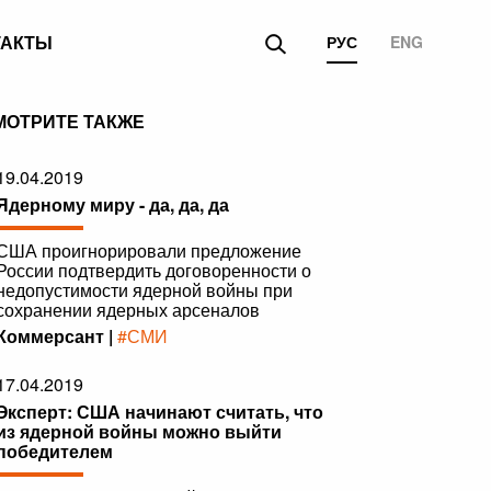
ТАКТЫ
РУС
ENG
МОТРИТЕ ТАКЖЕ
19.04.2019
Ядерному миру - да, да, да
США проигнорировали предложение
России подтвердить договоренности о
недопустимости ядерной войны при
сохранении ядерных арсеналов
Коммерсант |
#СМИ
17.04.2019
Эксперт: США начинают считать, что
из ядерной войны можно выйти
победителем