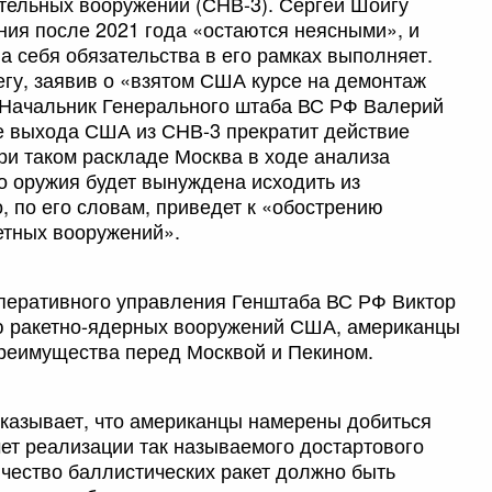
ательных вооружений (СНВ-3). Сергей Шойгу
ния после 2021 года «остаются неясными», и
на себя обязательства в его рамках выполняет.
гу, заявив о «взятом США курсе на демонтаж
 Начальник Генерального штаба ВС РФ Валерий
ае выхода США из СНВ-3 прекратит действие
ри таком раскладе Москва в ходе анализа
о оружия будет вынуждена исходить из
, по его словам, приведет к «обострению
етных вооружений».
оперативного управления Генштаба ВС РФ Виктор
ию ракетно-ядерных вооружений США, американцы
еимущества перед Москвой и Пекином.
казывает, что американцы намерены добиться
чет реализации так называемого достартового
чество баллистических ракет должно быть