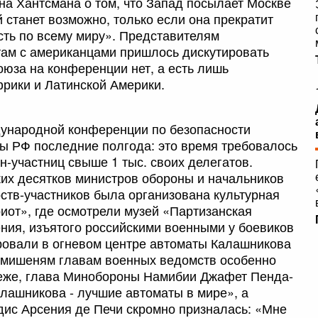
а Хантсмана о том, что Запад посылает Москве
 станет возможно, только если она прекратит
ть по всему миру». Представителям
ам с американцами пришлось дискутировать
оюза на конференции нет, а есть лишь
рики и Латинской Америки.
дународной конференции по безопасности
ы РФ последние полгода: это время требовалось
н-участниц свыше 1 тыс. своих делегатов.
их десятков министров обороны и начальников
ств-участников была организована культурная
иот», где осмотрели музей «Партизанская
ения, изъятого российскими военными у боевиков
ировали в огневом центре автоматы Калашникова
о мишеням главам военных ведомств особенно
беже, глава Минобороны Намибии Джафет Пенда-
алашникова - лучшие автоматы в мире», а
ис Арсения де Печи скромно призналась: «Мне