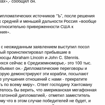
ах»,- сообщил он.
ипломатических источников “Ъ”, после решения
х средней и меньшей дальности Россия «вообще
 относительно приверженности США к
ния».
и с неожиданным заявлением выступил посол
рый проинспектировал прибывшие в
сцы Abraham Lincoln и John C. Stennis.
хся сейчас в Средиземноморье,- это 100 тыс.
бъявил он.- Дипломатические переговоры и
торую демонстрируют эти корабли, посылают
те улучшения отношений с нами - прекратите
 по всему миру». Ответ господину Хантсману
телось бы верить, что американская мегафонная
гатонной дипломатией,- отметил заместитель
у что в этом случае победителей не будет, и