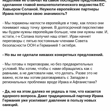
неделями не отвечал на самое последнее предложение,
сделанное главой внешнеполитического ведомства ЕС
Хавьером Соланой. Неужели европейские партнеры
Ирана потеряли свою значимость?
- Мы поражены наглости европейцев и тому, как плохо они
понимают нашу точку зрения. В долгосрочной перспективе
мы будем нужны европейцам больше, чем они нужны нам. И,
кстати, г-н Солана получил наш ответ. Иран начнет
переговоры с пятью постоянным членами Совета
безопасности ООН и Германией 1 октября.
- Но вы не сделали никаких конкретных предложений.
- Мы готовы к переговорам, но без предварительных
условий. Мы хотим, чтобы с нами обращались как с
равными, а не диктовали нам, что делать. Разве это не
важно, если мы хотим разговаривать с Западом о
региональных проблемах вроде Ирака и Афганистана?
- Да, но на этом далеко не уедешь в том, что касается
ядерного вопроса. Даже традиционный партнер Ирана
Германия уже усиливает давление в пользу новых
санкций.