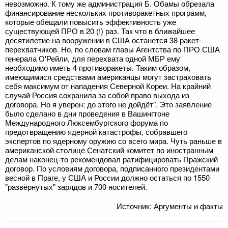
невозможно. К тому же администрация Б. Обамы обрезала
финансирование нескольких противоракетных программ,
которые обещали повысить эффективность уже
существующей ПРО в 20 (!) раз. Так что в ближайшее
десятилетие на вооружении в США останется 38 ракет-
перехватчиков. Но, по словам главы Агентства по ПРО США
генерала О'Рейли, для перехвата одной МБР ему
необходимо иметь 4 противоракеты. Таким образом,
имеющимися средствами американцы могут застраховать
себя максимум от нападения Северной Кореи. На крайний
случай Россия сохранила за собой право выхода из
договора. Но я уверен: до этого не дойдёт". Это заявление
было сделано в дни проведения в Вашингтоне
Международного Люксембургского форума по
предотвращению ядерной катастрофы, собравшего
экспертов по ядерному оружию со всего мира. Чуть раньше в
американской столице Сенатский комитет по иностранным
делам наконец-то рекомендовал ратифицировать Пражский
договор. По условиям договора, подписанного президентами
весной в Праге, у США и России должно остаться по 1550
"развёрнутых" зарядов и 700 носителей.
Источник: Аргументы и факты