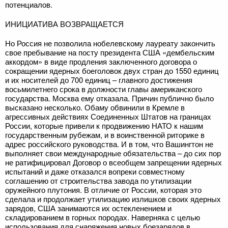
потенциалов.
ИНИЦИАТИВА ВОЗВРАЩАЕТСЯ
Но Россия не позволила нобелевскому лауреату закончить
свое пребывание на посту президента США «дембельским
аккордом» в виде продления заключенного договора о
сокращении ядерных боеголовок двух стран до 1550 единиц
и их носителей до 700 единиц – главного достижения
восьмилетнего срока в должности главы американского
государства. Москва ему отказала. Причин публично было
высказано несколько. Обаму обвинили в Кремле в
агрессивных действиях Соединенных Штатов на границах
России, которые привели к продвижению НАТО к нашим
государственным рубежам, и в воинственной риторике в
адрес российского руководства. И в том, что Вашингтон не
выполняет свои международные обязательства – до сих пор
не ратифицировал Договор о всеобщем запрещении ядерных
испытаний и даже отказался вопреки совместному
соглашению от строительства завода по утилизации
оружейного плутония. В отличие от России, которая это
сделала и продолжает утилизацию излишков своих ядерных
зарядов, США занимаются их остекленением и
складированием в горных породах. Наверняка с целью
использования для снаряжения новых боезарядов в