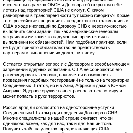
инспекторы в рамках ОБСЕ и Договора об открытом небе
летать над территорией США не смогут. О каком
равноправии в транспарентности тут можно говорить?! Кроме
того, российские специалисты неоднократно сталкивались в
США в ходе инспекций по Договору СНВ с невозможностью
выполнить свои задачи, так как американские генералы
устраивали им какие-то надуманные препятствия в
выполнении их обязанностей. Нам подобная практика, если
не будет принято обязательство не препятствовать
партнерам в выполнении их долга, ни к чему.
Остается открытым вопрос и с Договором о всеобъемлющем
запрещении ядерных испытаний. США не собираются его
ратифицировать, а значит, появляется возможность
проведения подобных тестирований не только на территории
Соединенных Штатов, но и в Азии, Африке и даже в Южной
Америке. Ядерное оружие начнет расползаться по миру и
может попасть в руки террористов.
Россия вряд ли согласится на односторонние уступки
Соединенным Штатам ради продления Договора о СНВ.
Многие специалисты в нашей стране считают, что он
одинаково важен, как для нас, так и для Вашингтона.
Получить хайп на уловках, предоставляющих США