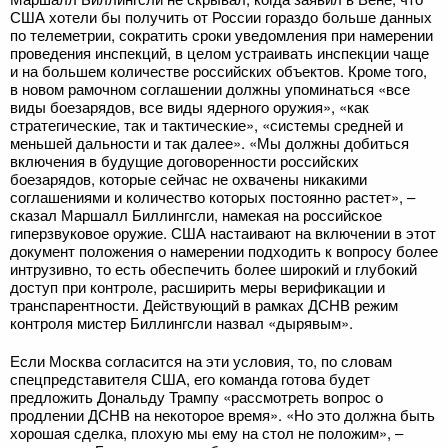
США хотели бы получить от России гораздо больше данных
по телеметрии, сократить сроки уведомления при намерении
проведения инспекций, в целом устраивать инспекции чаще
и на большем количестве российских объектов. Кроме того,
в новом рамочном соглашении должны упоминаться «все
виды боезарядов, все виды ядерного оружия», «как
стратегические, так и тактические», «системы средней и
меньшей дальности и так далее». «Мы должны добиться
включения в будущие договоренности российских
боезарядов, которые сейчас не охвачены никакими
соглашениями и количество которых постоянно растет», –
сказал Маршалл Биллингсли, намекая на российское
гиперзвуковое оружие. США настаивают на включении в этот
документ положения о намерении подходить к вопросу более
интрузивно, то есть обеспечить более широкий и глубокий
доступ при контроле, расширить меры верификации и
транспарентности. Действующий в рамках ДСНВ режим
контроля мистер Биллингсли назвал «дырявым».
Если Москва согласится на эти условия, то, по словам
спецпредставителя США, его команда готова будет
предложить Дональду Трампу «рассмотреть вопрос о
продлении ДСНВ на некоторое время». «Но это должна быть
хорошая сделка, плохую мы ему на стол не положим», –