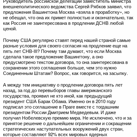
Руководитель российской делегации заместитель министра
внешнеполитического ведомства Сергей Рябков заявил, что
предложения Вашингтона Москва «взяла в проработку», но
не обещал, что она их примет полностью и окончательно, так
как Россия не заинтересована в продлении ДСНВ любой
ценой.
Почему США регулярно ставят перед нашей страной самые
разные условия для своего согласия на продление еще на
пять лет СНВ-III? Почему там думают, что если Москва
сделала такое предложение Вашингтону, а оно
предусмотрено текстом договора, то она заинтересована в
сохранении этого соглашения больше, чем это нужно
Соединенным Штатам? Вопрос, как говорится, на засыпку.
А между тем инициативу о продлении договора пять лет
назад, за год до перевыборов главы американского
государства, проявил не кто иной, как предыдущий
президент США Барак Обама. Именно он в 2010 году
подписал это соглашение в Праге вместе с тогдашним
президентом России Дмитрием Медведевым. И даже
получил Нобелевскую премию мира. Не исключено, что и за
принятое решение о дальнейшем ограничении и сокращении
стратегических наступательных вооружений двух стран,
которые составляют 92% всех мировых ядерных