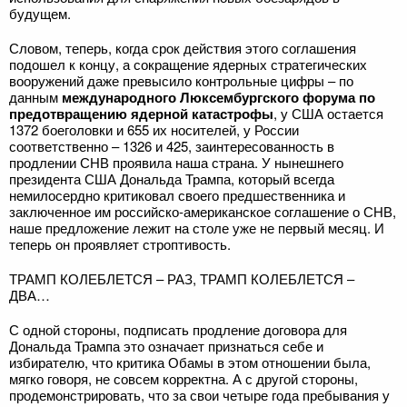
будущем.
Словом, теперь, когда срок действия этого соглашения
подошел к концу, а сокращение ядерных стратегических
вооружений даже превысило контрольные цифры – по
данным
международного Люксембургского форума по
предотвращению ядерной катастрофы
, у США остается
1372 боеголовки и 655 их носителей, у России
соответственно – 1326 и 425, заинтересованность в
продлении СНВ проявила наша страна. У нынешнего
президента США Дональда Трампа, который всегда
немилосердно критиковал своего предшественника и
заключенное им российско-американское соглашение о СНВ,
наше предложение лежит на столе уже не первый месяц. И
теперь он проявляет строптивость.
ТРАМП КОЛЕБЛЕТСЯ – РАЗ, ТРАМП КОЛЕБЛЕТСЯ –
ДВА…
С одной стороны, подписать продление договора для
Дональда Трампа это означает признаться себе и
избирателю, что критика Обамы в этом отношении была,
мягко говоря, не совсем корректна. А с другой стороны,
продемонстрировать, что за свои четыре года пребывания у