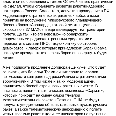
власти он по сравнению с тем же Обамой ничего практически
не сделал, чтобы ограничить развитие ракетно-ядерного
потенциала России. Более того, допустил проведение в РФ
модернизации стратегических ракетных войск и даже
принятие на вооружение гиперзвукового планирующего
боевого блока «Авангард», который летит к цели со
скоростью в 27 МАХов и еще маневрирует на траектории
полета. Да так, что его невозможно обнаружить
современными радиоэлектронными средствами и
перехватить силами ПРО. Такую критику со стороны
демократов, к лагерю которых принадлежит Барак Обама,
накануне президентских перевыборов опровергнуть будет
нечем.
А не подписать продление договора еще хуже. Это будет
означать, что Дональд Трамп лишит своих генералов
возможности контроля над российскими стратегическими
вооружениями. В том числе и за их модернизацией,
принятием в боевой строй новых ракетных систем. В
частности, нового стратегического комплекса «Сармат»,
который приходит на смену самой тяжелой
межконтинентальной ракете «Сатана». США не будут
получать уведомление об испытательных пусках русских
ракет, а также телеметрическую информацию о полете
испытываемых ракет к цели, ее инспекторов не пустят на