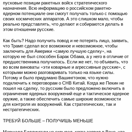
пусковые позиции ракетных войск стратегического
назначения. Всю информацию о российском ракетно-
ядерном потенциале они смогут получать только с помощью
своих космических аппаратов. А это слишком мало, чтобы
реально представлять, что делают и собираются делать в
этом отношении русские.
Как быть? Надо получить повод и не потерять лицо, заявить,
что Трамп сделал все возможное и невозможное, чтобы
заключить для Америки «самую лучшую сделку», на
которую не был способен Барак Обама, а у него в отличие от
предшественника получилось. Если же нет, то объявить, что
во всем виноваты «эти коварные и агрессивные русские», с
которыми можно разговаривать только на языке силы.
Потому и было придумано Вашингтоном, что нужно
подключить к переговорам о СНВ Китай. Когда же Пекин не
пошел на сделку, то русским было предложено включить в
ограничение ядерных вооружений еще и тактическое ядерное
оружие, а также обеспечить самые широкие возможности
для контроля их вооружений. Как стратегических, так и
нестратегических.
ТРЕБУЙ БОЛЬШЕ – ПОЛУЧИШЬ МЕНЬШЕ
Маршалл Биллингсли не скрывал, когда заявил в Вене, что