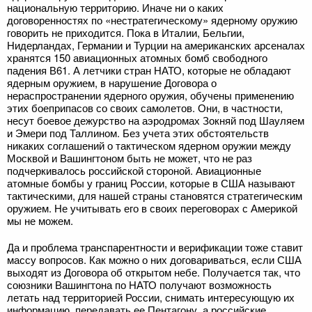
национальную территорию. Иначе ни о каких
договоренностях по «нестратегическому» ядерному оружию
говорить не приходится. Пока в Италии, Бельгии,
Нидерландах, Германии и Турции на американских арсеналах
хранятся 150 авиационных атомных бомб свободного
падения В61. А летчики стран НАТО, которые не обладают
ядерным оружием, в нарушение Договора о
нераспространении ядерного оружия, обучены применению
этих боеприпасов со своих самолетов. Они, в частности,
несут боевое дежурство на аэродромах Зокняй под Шауляем
и Эмери под Таллином. Без учета этих обстоятельств
никаких соглашений о тактическом ядерном оружии между
Москвой и Вашингтоном быть не может, что не раз
подчеркивалось российской стороной. Авиационные
атомные бомбы у границ России, которые в США называют
тактическими, для нашей страны становятся стратегическим
оружием. Не учитывать его в своих переговорах с Америкой
мы не можем.
Да и проблема транспарентности и верификации тоже ставит
массу вопросов. Как можно о них договариваться, если США
выходят из Договора об открытом небе. Получается так, что
союзники Вашингтона по НАТО получают возможность
летать над территорией России, снимать интересующую их
информацию, передавать ее Пентагону, а российские