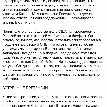
подчеркнул Биллингсли и добавил, что на основе этого
рамочного соглашения в будущем должен выстроиться
многосторонний режим контроля над вооружениями с
участием Китая. «Мяч на стороне России. Мы ждем от
Москвы ответа на наши предложения», – резюмировал
мистер Биллингсли.
Понятно, что спецпредставитель США на переговорах с
Россией по стратегической стабильности блефует. Он
почему-то думает, что Москва настолько заинтересована в
продлении Договора о СНВ, что готова принять любые
ультиматумы со стороны Вашингтона, лишь бы только
заполучить вожделенную подпись под документом 2020
года. Увы, это не так. О чем и сказал заместитель министра
иностранных дел Сергей Рябков. Ни на какие односторонние
уступки Соединенным Штатам, как надо понимать его слова,
мы не пойдем. У нас есть свои претензии к Соединенным
Штатам, на которые они не откликнулись и откликаться не
собираются.
ВСТРЕЧНЫЕ ПРЕТЕНЗИИ
Какие это претензии, Сергей Рябков не сказал. Но известно,
что Россия настаивает на выведении всего тактического
ядерного оружия Соединенных Штатов из Европы на свою