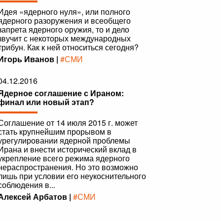
Идея «ядерного нуля», или полного
ядерного разоружения и всеобщего
запрета ядерного оружия, то и дело
звучит с некоторых международных
трибун. Как к ней относиться сегодня?
Игорь Иванов |
#СМИ
04.12.2016
Ядерное соглашение с Ираном:
финал или новый этап?
Соглашение от 14 июля 2015 г. может
стать крупнейшим прорывом в
урегулировании ядерной проблемы
Ирана и внести исторический вклад в
укрепление всего режима ядерного
нераспространения. Но это возможно
лишь при условии его неукоснительного
соблюдения в...
Алексей Арбатов |
#СМИ