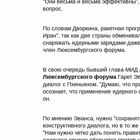
"Они весьма и весьма эффективны", 
вопрос.
По словам Дворкина, ракетная прог
Иран", так как две страны обменива
снаряжать ядерными зарядами даже 
член Люксембургского форума.
В свою очередь бывший глава МИД 
Гарет Эв
Люксембургского форума
диалог с Пхеньяном. "Думаю, что п
осознает, что применение ядерного 
он.
По мнению Эванса, нужно "сохранят
конструктивного диалога, но в то ж
"Нам нужно четко дать понять прав
ядерного оружия обернется против ни