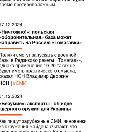
прямо противоположным
|
17.12.2024
«Ничтожно!»: польская
«оборонительная» база может
направить на Россию «Томагавки»
Поляки смогут запускать с военной
базы в Редзиково ракеты «Томагавк»,
однако применение 10-20 таких не
будет иметь практического смысла,
сказал НСН Владимир Дворкин
НСН |
#СМИ
01.12.2024
«Безумие»: эксперты - об идее
ядерного оружия для Украины
Как пишут зарубежные СМИ, чиновники
из окружения Байдена считают, что
ядерное оружие в руках Киева станет