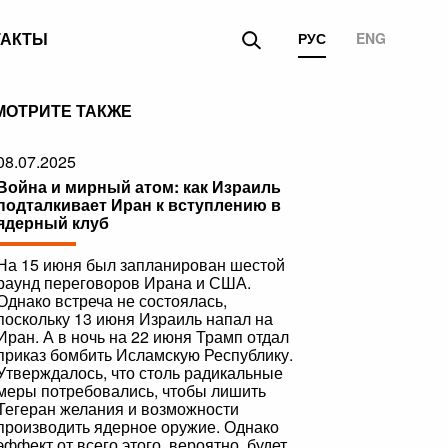
ТАКТЫ
РУС
ENG
МОТРИТЕ ТАКЖЕ
08.07.2025
Война и мирный атом: как Израиль
подталкивает Иран к вступлению в
ядерный клуб
На 15 июня был запланирован шестой
раунд переговоров Ирана и США.
Однако встреча не состоялась,
поскольку 13 июня Израиль напал на
Иран. А в ночь на 22 июня Трамп отдал
приказ бомбить Исламскую Республику.
Утверждалось, что столь радикальные
меры потребовались, чтобы лишить
Тегеран желания и возможности
производить ядерное оружие. Однако
эффект от всего этого, вероятно, будет