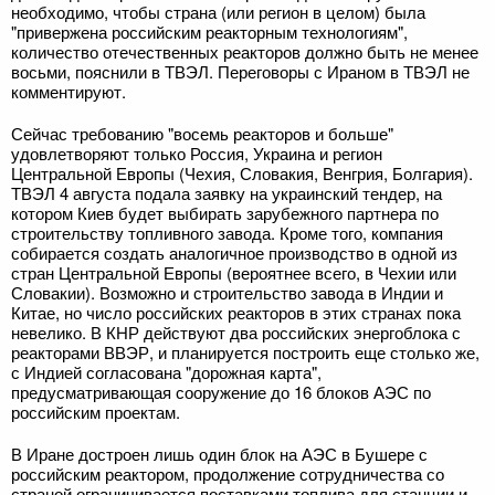
необходимо, чтобы страна (или регион в целом) была
"привержена российским реакторным технологиям",
количество отечественных реакторов должно быть не менее
восьми, пояснили в ТВЭЛ. Переговоры с Ираном в ТВЭЛ не
комментируют.
Сейчас требованию "восемь реакторов и больше"
удовлетворяют только Россия, Украина и регион
Центральной Европы (Чехия, Словакия, Венгрия, Болгария).
ТВЭЛ 4 августа подала заявку на украинский тендер, на
котором Киев будет выбирать зарубежного партнера по
строительству топливного завода. Кроме того, компания
собирается создать аналогичное производство в одной из
стран Центральной Европы (вероятнее всего, в Чехии или
Словакии). Возможно и строительство завода в Индии и
Китае, но число российских реакторов в этих странах пока
невелико. В КНР действуют два российских энергоблока с
реакторами ВВЭР, и планируется построить еще столько же,
с Индией согласована "дорожная карта",
предусматривающая сооружение до 16 блоков АЭС по
российским проектам.
В Иране достроен лишь один блок на АЭС в Бушере с
российским реактором, продолжение сотрудничества со
страной ограничивается поставками топлива для станции и