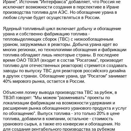
Иране". Источник "Интерфакса" добавляет, что Россия не
исключает возможности создания в перспективе в Иране
производства топлива для АЭС. Но обогащение урана в
любом случае будет осуществляться в России.
Ядерный топливный цикл включает добычу и обогащение
урана и собственно фабрикацию топлива -
тепловыделяющих сборок (ТВС) с низкообогащенным
ураном, загружаемых в реакторы. Добыча урана идет во
многих регионах, но технологиями обогащения и фабрикации
топлива обладают лишь некоторые страны. В последнее
время ОАО ТВЭЛ (входит в состав "Росатома", производит
топливо для отечественных реакторов) стремится создавать
заводы по выпуску ТВС для реакторов российского дизайна
в других странах. Обогащение урана, где "Росатом" занимает
40% мирового рынка, остается в России.
Объясняя логику вывода производства ТВС за рубеж, в
ТВЭЛ говорят: "Мы можем "разменивать" проекты по
локализации фабрикации на возможности удержания и
расширения рынка обогащенного уранового продукта и услуг
по обогащению". Выпуск топлива - это только 20% в цене
топлива, добавили в компании, остальное - стоимость
уранового сырья, а также его конверсии и обогащения. Но
для создания рентабельного производства за рубежом