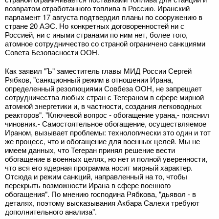
возвратом отработанного топлива в Россию. Иранский
парламент 17 августа подтвердил планы по сооружению в
стране 20 АЭС. Но конкретных договоренностей ни с
Россией, ни с иными странами по ним нет, более того,
атомное сотрудничество со страной ограничено санкциями
Совета Безопасности ООН.
Как заявил "Ъ" заместитель главы МИД России Сергей
Рябков, "санкционный режим в отношении Ирана,
определенный резолюциями Совбеза ООН, не запрещает
сотрудничества любых стран с Тегераном в сфере мирной
атомной энергетики и, в частности, создания легководных
реакторов". "Ключевой вопрос - обогащение урана,- пояснил
чиновник.- Самостоятельное обогащение, осуществляемое
Ираном, вызывает проблемы: технологически это один и тот
же процесс, что и обогащение для военных целей. Мы не
имеем данных, что Тегеран принял решение вести
обогащение в военных целях, но нет и полной уверенности,
что вся его ядерная программа носит мирный характер.
Отсюда и режим санкций, направленный на то, чтобы
перекрыть возможности Ирана в сфере военного
обогащения". По мнению господина Рябкова, "дьявол - в
деталях, поэтому высказывания Акбара Салехи требуют
дополнительного анализа".