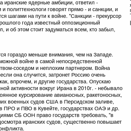
а иранские ядерные амбиции, ответил -
 и политтехнологи говорят прямо - и санкции, и
я шагами на пути к войне. "Санкции - прекурсор
прошлого года известный оппозиционный
, и об этом стоит задуматься всем, кто забыл,
тся гораздо меньше внимания, чем на Западе.
озможной войне в самой непосредственной
рством-соседом и неплохим партнером. Война
 если она случится, затронет Россию очень
ак, впрочем, и другие государства. Опускаю
ой активности вокруг Ирана в 2010г. - небывало
оянное курсирование авианосных, ракетоносных,
них военных судов США в Персидском заливе,
в ПРО и ПВО в Кувейте, государствах ОАЭ и др.
циями СБ ООН право государств требовать, "в
досмотра иранских судов, существенно повышает
онфликта.