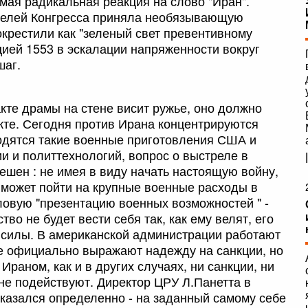
мая радикальная реакция на слово "Иран".
телей Конгресса приняла необязывающую
окрестили как "зеленый свет превентивному
цией 1553 в эскалации напряженности вокруг
шаг.
акте драмы на стене висит ружье, оно должно
акте. Сегодня против Ирана концентрируются
одятся такие военные приготовления США и
ии и политтехнологий, вопрос о выстреле в
решен : не имея в виду начать настоящую войну,
 может пойти на крупные военные расходы в
ловую "презентацию военных возможностей " -
во не будет вести себя так, как ему велят, его
 силы. В американской администрации работают
е официально выражают надежду на санкции, но
 Ираном, как и в других случаях, ни санкции, ни
не подействуют. Директор ЦРУ Л.Панетта в
казался определенно - на заданный самому себе