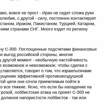
ко, вовсе не прост - Иран не сидит сложа руки
олюбие, с другой - силу, постоянно контактирует
станом, Ираком, Пакистаном, Турцией, Катаром,
ними странами СНГ. Много ездит по региону
ану С-300. Поглощенные подсчетами финансовых
и выгод российской стороны, многие
у другой момент - необычную настойчивость
е возможное и невозможное, чтобы сделка с
ставляется, говорит о том, что израильтянами
опущению эффективной противовоздушной
той цели они сочли приемлемым пойти в
о все тяжкие. Ясно, что если бы нападение на
розой, лоббистская атака на проект С-300 не
 должное напористости лоббистов - так или