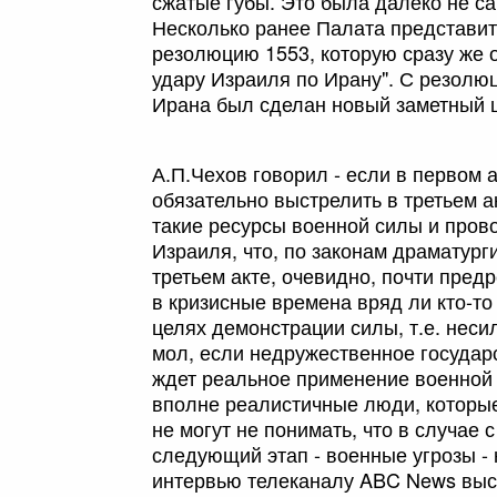
сжатые губы. Это была далеко не са
Несколько ранее Палата представи
резолюцию 1553, которую сразу же 
удару Израиля по Ирану". С резолю
Ирана был сделан новый заметный 
А.П.Чехов говорил - если в первом 
обязательно выстрелить в третьем 
такие ресурсы военной силы и пров
Израиля, что, по законам драматург
третьем акте, очевидно, почти пред
в кризисные времена вряд ли кто-то
целях демонстрации силы, т.е. неси
мол, если недружественное государст
ждет реальное применение военной
вполне реалистичные люди, которы
не могут не понимать, что в случае с
следующий этап - военные угрозы - 
интервью телеканалу ABC News выс