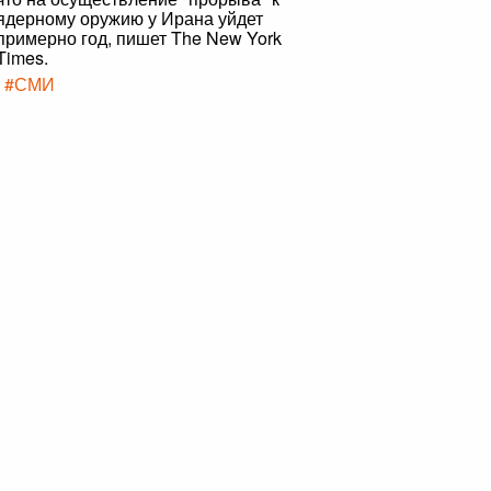
ядерному оружию у Ирана уйдет
примерно год, пишет The New York
Times.
|
#СМИ