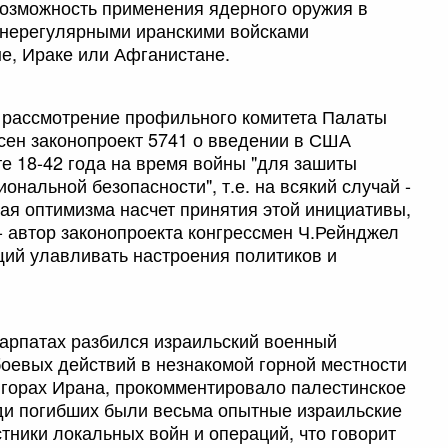
 возможность применения ядерного оружия в
 нерегулярными иранскими войсками
не, Ираке или Афганистане.
а рассмотрение профильного комитета Палаты
сен законопроект 5741 о введении в США
те 18-42 года на время войны "для зашиты
ональной безопасности", т.е. на всякий случай -
я оптимизма насчет принятия этой инициативы,
- автор законопроекта конгрессмен Ч.Рейнджел
щий улавливать настроения политиков и
Карпатах разбился израильский военный
оевых действий в незнакомой горной местности
 горах Ирана, прокомментировало палестинское
ди погибших были весьма опытные израильские
тники локальных войн и операций, что говорит