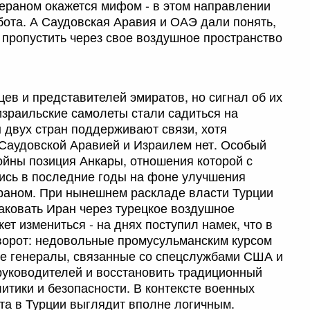
ераном окажется мифом - в этом направлении
ота. А Саудовская Аравия и ОАЭ дали понять,
 пропустить через свое воздушное пространство
ев и представителей эмиратов, но сигнал об их
израильские самолеты стали садиться на
 двух стран поддерживают связи, хотя
Саудовской Аравией и Израилем нет. Особый
ойны позиция Анкары, отношения которой с
ись в последние годы на фоне улучшения
раном. При нынешнем раскладе власти Турции
аковать Иран через турецкое воздушное
ет измениться - на днях поступил намек, что в
ворот: недовольные промусульманским курсом
ие генералы, связанные со спецслужбами США и
руководителей и восстановить традиционный
итики и безопасности. В контексте военных
та в Турции выглядит вполне логичным.