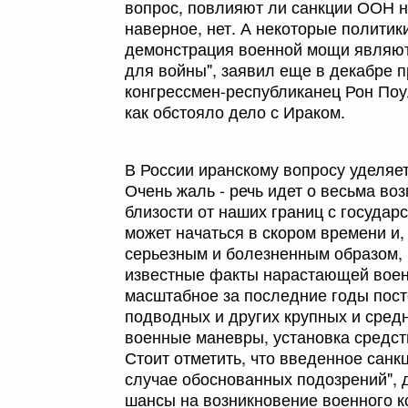
вопрос, повлияют ли санкции ООН н
наверное, нет. А некоторые политики
демонстрация военной мощи являютс
для войны", заявил еще в декабре 
конгрессмен-республиканец Рон Поул
как обстояло дело с Ираком.
В России иранскому вопросу уделяе
Очень жаль - речь идет о весьма в
близости от наших границ с госуда
может начаться в скором времени и,
серьезным и болезненным образом, к
известные факты нарастающей военн
масштабное за последние годы пост
подводных и других крупных и сред
военные маневры, установка средст
Стоит отметить, что введенное санк
случае обоснованных подозрений", 
шансы на возникновение военного к