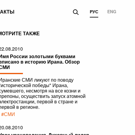
ТАКТЫ
РУС
ENG
МОТРИТЕ ТАКЖЕ
22.08.2010
Имя России золотыми буквами
вписано в историю Ирана. Обзор
СМИ
Иранские СМИ ликуют по поводу
"исторической победы" Ирана,
сумевшего, несмотря на все козни и
препоны, осуществить запуск атомной
электростанции, первой в стране и
первой в регионе.
|
#СМИ
20.08.2010
Урок урановедения. Духовный лидер