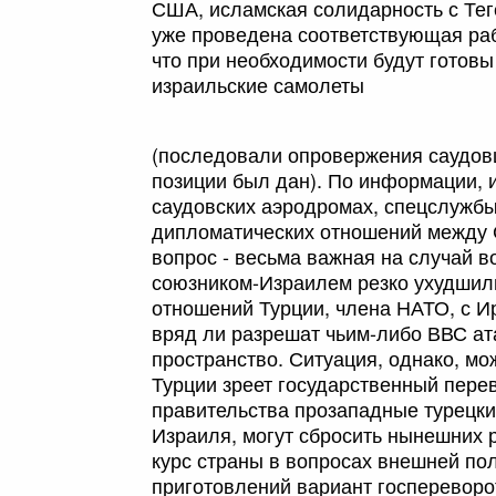
США, исламская солидарность с Тег
уже проведена соответствующая раб
что при необходимости будут готовы
израильские самолеты
(последовали опровержения саудовц
позиции был дан). По информации, 
саудовских аэродромах, спецслужбы
дипломатических отношений между 
вопрос - весьма важная на случай в
союзником-Израилем резко ухудшил
отношений Турции, члена НАТО, с И
вряд ли разрешат чьим-либо ВВС ат
пространство. Ситуация, однако, мож
Турции зреет государственный пере
правительства прозападные турецк
Израиля, могут сбросить нынешних 
курс страны в вопросах внешней пол
приготовлений вариант госпереворо