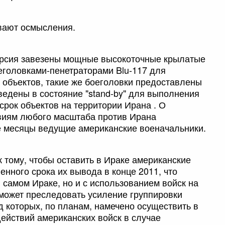
вают осмысления.
арсия завезены мощные высокоточные крылатые
еголовками-пенетраторами Blu-117 для
объектов, такие же боеголовки предоставлены
едены в состояние "stand-by" для выполнения
срок объектов на территории Ирана . О
виям любого масштаба против Ирана
е месяцы ведущие американские военачальники.
 тому, чтобы оставить в Ираке американские
енного срока их вывода в конце 2011, что
в самом Ираке, но и с использованием войск на
 может преследовать усиление группировки
д которых, по планам, намечено осуществить в
ействий американских войск в случае