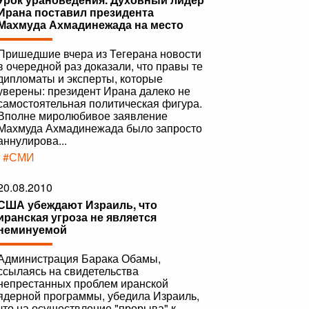
Ирана поставил президента
Махмуда Ахмадинежада на место
Пришедшие вчера из Тегерана новости
в очередной раз доказали, что правы те
дипломаты и эксперты, которые
уверены: президент Ирана далеко не
самостоятельная политическая фигура.
Вполне миролюбивое заявление
Махмуда Ахмадинежада было запросто
аннулирова...
|
#СМИ
20.08.2010
США убеждают Израиль, что
иранская угроза не является
неминуемой
Администрация Барака Обамы,
ссылаясь на свидетельства
непрестанных проблем иранской
ядерной программы, убедила Израиль,
что на осуществление "прорыва" к