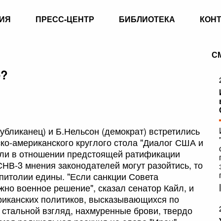
ИЯ
ПРЕСС-ЦЕНТР
БИБЛИОТЕКА
КОН
С
е?
публиканец) и Б.Нельсон (демократ) встретились
ско-американского круглого стола "Диалог США и
если в отношении предстоящей ратификации
НВ-3 мнения законодателей могут разойтись, то
апитолии едины. "Если санкции Совета
но военное решение", сказал сенатор Кайл, и
риканских политиков, высказывающихся по
 стальной взгляд, нахмуренные брови, твердо