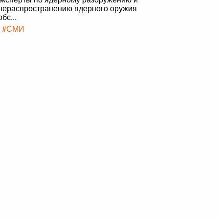
нераспространению ядерного оружия
обс...
|
#СМИ