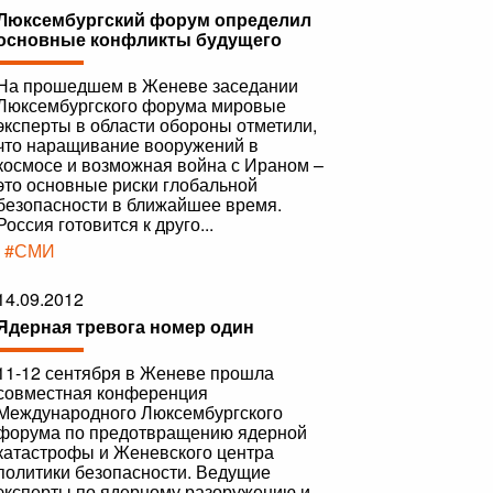
Люксембургский форум определил
основные конфликты будущего
На прошедшем в Женеве заседании
Люксембургского форума мировые
эксперты в области обороны отметили,
что наращивание вооружений в
космосе и возможная война с Ираном –
это основные риски глобальной
безопасности в ближайшее время.
Россия готовится к друго...
|
#СМИ
14.09.2012
Ядерная тревога номер один
11-12 сентября в Женеве прошла
совместная конференция
Международного Люксембургского
форума по предотвращению ядерной
катастрофы и Женевского центра
политики безопасности. Ведущие
эксперты по ядерному разоружению и