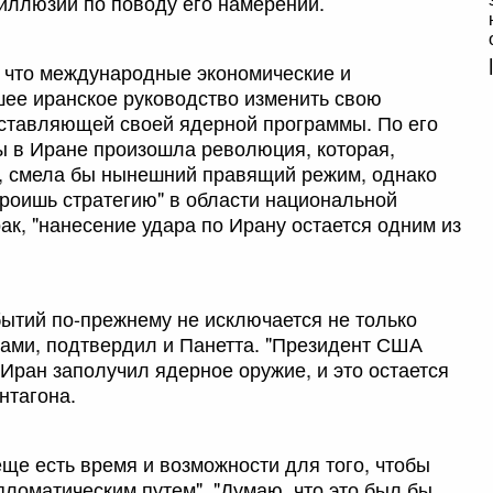
 иллюзий по поводу его намерений.
 что международные экономические и
шее иранское руководство изменить свою
составляющей своей ядерной программы. По его
бы в Иране произошла революция, которая,
", смела бы нынешний правящий режим, однако
троишь стратегию" в области национальной
ак, "нанесение удара по Ирану остается одним из
бытий по-прежнему не исключается не только
ами, подтвердил и Панетта. "Президент США
 Иран заполучил ядерное оружие, и это остается
нтагона.
 еще есть время и возможности для того, чтобы
ломатическим путем". "Думаю, что это был бы