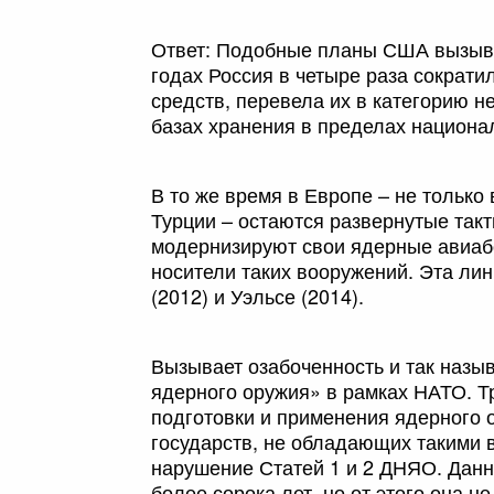
Ответ: Подобные планы США вызываю
годах Россия в четыре раза сократи
средств, перевела их в категорию 
базах хранения в пределах национа
В то же время в Европе – не только
Турции – остаются развернутые та
модернизируют свои ядерные авиаб
носители таких вооружений. Эта ли
(2012) и Уэльсе (2014).
Вызывает озабоченность и так назы
ядерного оружия» в рамках НАТО. Т
подготовки и применения ядерного
государств, не обладающих такими
нарушение Статей 1 и 2 ДНЯО. Данн
более сорока лет, но от этого она 