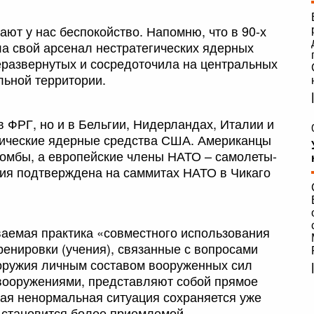
т у нас беспокойство. Напомню, что в 90-х
ла свой арсенал нестратегических ядерных
неразвернутых и сосредоточила на центральных
льной территории.
 в ФРГ, но и в Бельгии, Нидерландах, Италии и
ктические ядерные средства США. Американцы
омбы, а европейские члены НАТО – самолеты-
ния подтверждена на саммитах НАТО в Чикаго
ваемая практика «совместного использования
ренировки (учения), связанные с вопросами
 оружия личным составом вооруженных сил
 вооружениями, представляют собой прямое
ая ненормальная ситуация сохраняется уже
не становится более приемлемой.