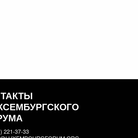
НТАКТЫ
КСЕМБУРГСКОГО
РУМА
) 221-37-33