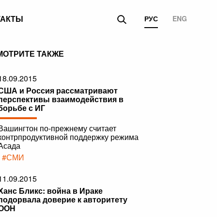
ТАКТЫ
РУС
ENG
МОТРИТЕ ТАКЖЕ
18.09.2015
США и Россия рассматривают
перспективы взаимодействия в
борьбе с ИГ
Вашингтон по-прежнему считает
контрпродуктивной поддержку режима
Асада
|
#СМИ
11.09.2015
Ханс Бликс: война в Ираке
подорвала доверие к авторитету
ООН