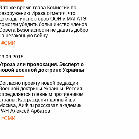
В то же время глава Комиссии по
разоружению Ирака отметил, что
доклады инспекторов ООН и МАГАТЭ
помогли убедить большинство членов
Совета Безопасности не давать добро
на незаконную войну
|
#СМИ
03.09.2015
Угроза или провокация. Эксперт о
новой военной доктрине Украины
Согласно проекту новой редакции
Военной доктрины Украины, Россия
определяется главным противником
страны. Как расценит данный шаг
Москва, АиФ.ru рассказал академик
РАН Алексей Арбатов
|
#СМИ