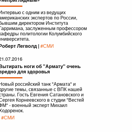
Интервью с одним из ведущих
американских экспертов по России,
бывшим директором Института
Гарримана, заслуженным профессором
кафедры политологии Колумбийского
университета.
Роберт Легволд |
#СМИ
21.07.2016
Вытирать ноги об "Армату" очень
вредно для здоровья
Новый российский танк "Армата" и
другие темы, связанные с ВПК нашей
страны. Гость Евгения Сатановского и
Сергея Корнеевского в студии "Вестей
ФМ" - военный эксперт Михаил
Ходоренок.
|
#СМИ