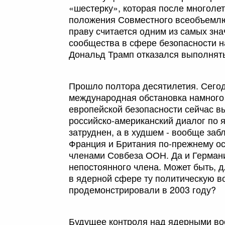
«шестерку», которая после многоле
положения Совместного всеобъемлю
праву считается одним из самых зн
сообщества в сфере безопасности н
Дональд Трамп отказался выполнять
Прошло полтора десятилетия. Сего
международная обстановка намного 
европейской безопасности сейчас вы
российско-американский диалог по 
затруднен, а в худшем - вообще заб
Франция и Британия по-прежнему о
членами Совбеза ООН. Да и Германи
непостоянного члена. Может быть, 
в ядерной сфере ту политическую в
продемонстрировали в 2003 году?
Будущее контроля над ядерными воо