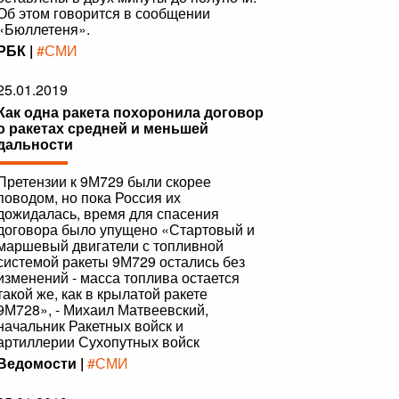
Об этом говорится в сообщении
«Бюллетеня».
РБК |
#СМИ
25.01.2019
Как одна ракета похоронила договор
о ракетах средней и меньшей
дальности
Претензии к 9М729 были скорее
поводом, но пока Россия их
дожидалась, время для спасения
договора было упущено «Стартовый и
маршевый двигатели с топливной
системой ракеты 9М729 остались без
изменений - масса топлива остается
такой же, как в крылатой ракете
9М728», - Михаил Матвеевский,
начальник Ракетных войск и
артиллерии Сухопутных войск
Ведомости |
#СМИ