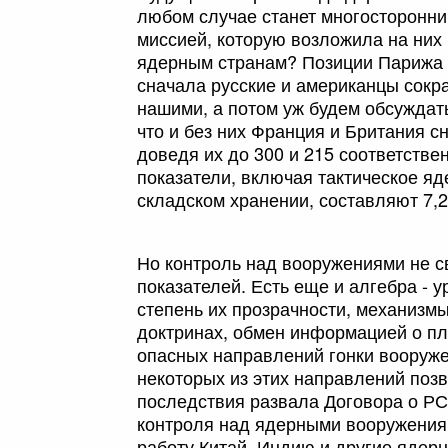
любом случае станет многосторонни
миссией, которую возложила на них 
ядерным странам? Позиции Парижа 
сначала русские и американцы сокр
нашими, а потом уж будем обсуждат
что и без них Франция и Британия 
доведя их до 300 и 215 соответств
показатели, включая тактическое я
складском хранении, составляют 7,2 
Но контроль над вооружениями не с
показателей. Есть еще и алгебра - 
степень их прозрачности, механизм
доктринах, обмен информацией о п
опасных направлений гонки вооружен
некоторых из этих направлений позв
последствия развала Договора о РС
контроля над ядерными вооружениям
работу Китай, Индию и другие ядер