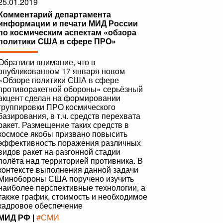
25.01.2019
Комментарий департамента
информации и печати МИД России
по космическим аспектам «обзора
политики США в сфере ПРО»
Обратили внимание, что в
опубликованном 17 января новом
«Обзоре политики США в сфере
противоракетной обороны» серьёзный
акцент сделан на формировании
группировки ПРО космического
базирования, в т.ч. средств перехвата
ракет. Размещение таких средств в
космосе якобы призвано повысить
эффективность поражения различных
видов ракет на разгонной стадии
полёта над территорией противника. В
контексте выполнения данной задачи
Минобороны США поручено изучить
наиболее перспективные технологии, а
также график, стоимость и необходимое
кадровое обеспечение
МИД РФ |
#СМИ