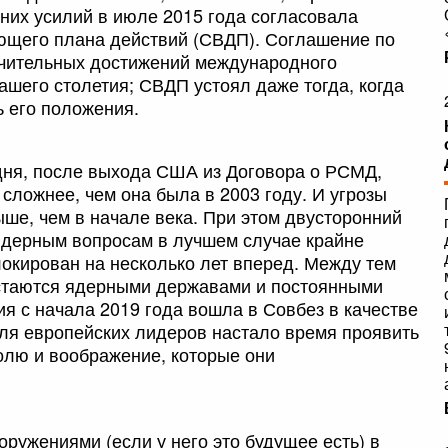
тних усилий в июле 2015 года согласовала
щего плана действий (СВДП). Соглашение по
ачительных достижений международного
ашего столетия; СВДП устоял даже тогда, когда
 его положения.
дня, после выхода США из Договора о РСМД,
сложнее, чем она была в 2003 году. И угрозы
ше, чем в начале века. При этом двусторонний
ядерным вопросам в лучшем случае крайне
локирован на несколько лет вперед. Между тем
стаются ядерными державами и постоянными
я с начала 2019 года вошла в Совбез в качестве
для европейских лидеров настало время проявить
олю и воображение, которые они
ружениями (если у него это будущее есть) в