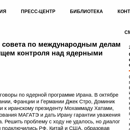
ИЯ
ПРЕСС-ЦЕНТР
БИБЛИОТЕКА
КОН
С
о совета по международным делам
дущем контроля над ядерными
еговоры по ядерной программе Ирана. В октябре
ании, Франции и Германии Джек Стро, Доминик
и к иранскому президенту Мохаммаду Хатами,
бования МАГАТЭ и дать Ирану гарантии уважения
а. Решить проблему с ходу не удалось, но диалог
м подключились РФ, Китай и США, образовав