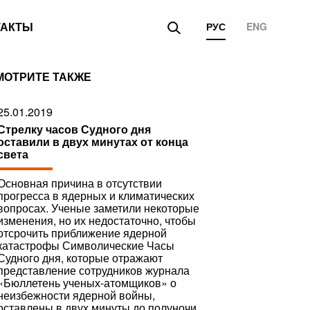
ТАКТЫ
РУС
ENG
МОТРИТЕ ТАКЖЕ
25.01.2019
Стрелку часов Судного дня
оставили в двух минутах от конца
света
Основная причина в отсутствии
прогресса в ядерных и климатических
вопросах. Ученые заметили некоторые
изменения, но их недостаточно, чтобы
отсрочить приближение ядерной
катастрофы Символические Часы
Судного дня, которые отражают
представление сотрудников журнала
«Бюллетень ученых-атомщиков» о
неизбежности ядерной войны,
оставлены в двух минуты до полуночи.