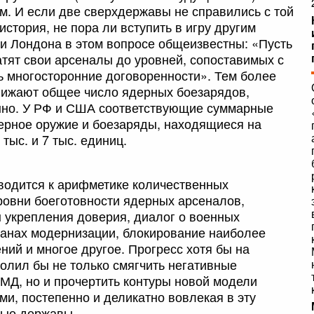
м. И если две сверхдержавы не справились с той
история, не пора ли вступить в игру другим
и Лондона в этом вопросе общеизвестны: «Пусть
атят свои арсеналы до уровней, сопоставимых с
ь многосторонние договоренности». Тем более
снижают общее число ядерных боезарядов,
енно. У РФ и США соответствующие суммарные
дерное оружие и боезаряды, находящиеся на
тыс. и 7 тыс. единиц.
водится к арифметике количественных
уровни боеготовности ядерных арсеналов,
ы укрепления доверия, диалог о военных
ланах модернизации, блокирование наиболее
ий и многое другое. Прогресс хотя бы на
олил бы не только смягчить негативные
МД, но и прочертить контуры новой модели
и, постепенно и деликатно вовлекая в эту
ные державы.