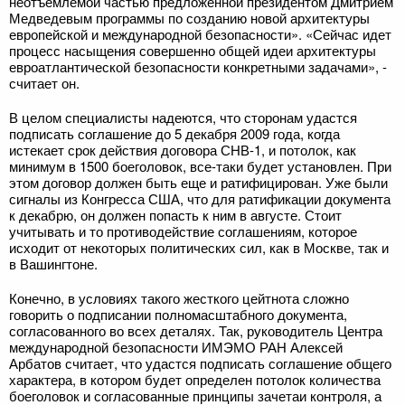
неотъемлемой частью предложенной президентом Дмитрием
Медведевым программы по созданию новой архитектуры
европейской и международной безопасности». «Сейчас идет
процесс насыщения совершенно общей идеи архитектуры
евроатлантической безопасности конкретными задачами», -
считает он.
В целом специалисты надеются, что сторонам удастся
подписать соглашение до 5 декабря 2009 года, когда
истекает срок действия договора СНВ-1, и потолок, как
минимум в 1500 боеголовок, все-таки будет установлен. При
этом договор должен быть еще и ратифицирован. Уже были
сигналы из Конгресса США, что для ратификации документа
к декабрю, он должен попасть к ним в августе. Стоит
учитывать и то противодействие соглашениям, которое
исходит от некоторых политических сил, как в Москве, так и
в Вашингтоне.
Конечно, в условиях такого жесткого цейтнота сложно
говорить о подписании полномасштабного документа,
согласованного во всех деталях. Так, руководитель Центра
международной безопасности ИМЭМО РАН Алексей
Арбатов считает, что удастся подписать соглашение общего
характера, в котором будет определен потолок количества
боеголовок и согласованные принципы зачетаи контроля, а